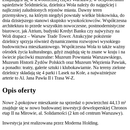
sąsiedztwie Śródmieścia, dzielnica Wola należy do najgęściej i
najliczniej zaludnionych rejonów miasta. Dawny teren
przemysłowy, na którym niegdyś powstały wielkie blokowiska, do
dnia dzisiejszego stanowi skupisko wysokościowców. Współczesna
architektura to przede wszystkim nowoczesne, postmodernistyczne
biurowce, jak Atrium, budynki Kredyt Banku czy najwyższy na
Woli drapacz – Warsaw Trade Tower. Atrakcyjne położenie
dzielnicy sprzyja również dynamicznemu rozwojowi wysokiego
budownictwa mieszkaniowego. Współczesna Wola to także ważny
ośrodek życia kulturalnego, gdyż znajdują się tu znane w kraju i na
świecie placówki muzealne: Muzeum Powstania Warszawskiego,
Muzeum Historii Żydów Polskich oraz Muzeum Więzienia Pawiak,
a ponadto: teatry, galerie sztuki i klubokawiarnie. Na tereny zielone
dzielnicy składają się 4 parki i Lasek na Kole, a najważniejsze
arterie to Al. Jana Pawła II i Trasa W-Z.
Opis oferty
Nowe 2-pokojowe mieszkanie na sprzedaż o powierzchni 44,13 m²
znajduje się w nowo
budowanej
inwestycji deweloperskiej
Chronos
etap II
na Mirowie
,
al. Solidarności
(2 km od centrum Warszawy).
Inwestycja
jest realizowana
przez
Moderna Holding.