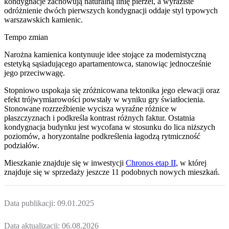
kondygnacje zachowują naturalną linię pierzei, a wyraziste
odróżnienie dwóch pierwszych kondygnacji oddaje styl typowych
warszawskich kamienic.
Tempo zmian
Narożna kamienica kontynuuje idee stojące za modernistyczną
estetyką sąsiadującego apartamentowca, stanowiąc jednocześnie
jego przeciwwagę.
Stopniowo uspokaja się zróżnicowana tektonika jego elewacji oraz
efekt trójwymiarowości powstały w wyniku gry światłocienia.
Stonowane rozrzeźbienie wycisza wyraźne różnice w
płaszczyznach i podkreśla kontrast różnych faktur. Ostatnia
kondygnacja budynku jest wycofana w stosunku do lica niższych
poziomów, a horyzontalne podkreślenia łagodzą rytmiczność
podziałów.
Mieszkanie
znajduje się w inwestycji
Chronos etap II
, w której
znajduje
się w sprzedaży jeszcze
11
podobnych nowych mieszkań
.
Data publikacji:
09.01.2025
Data aktualizacji:
06.08.2026