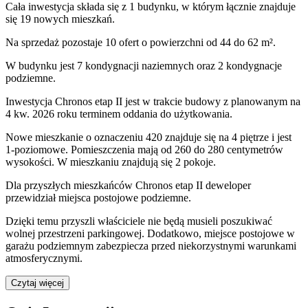
Cała inwestycja składa się z
1
budynku
,
w którym
łącznie znajduje
się 19 nowych mieszkań.
Na sprzedaż pozostaje 10 ofert o powierzchni od 44 do 62 m².
W budynku jest 7 kondygnacji naziemnych
oraz 2 kondygnacje
podziemne.
Inwestycja Chronos etap II jest w trakcie budowy z planowanym na
4 kw. 2026 roku terminem oddania do użytkowania
.
Nowe mieszkanie
o oznaczeniu
420
znajduje się na 4 piętrze
i jest
1
-poziomow
e
. Pomieszczenia mają
od 260 do 280
centymetrów
wysokości. W
mieszkaniu
znajdują
się
2
pokoje
.
Dla przyszłych mieszkańców
Chronos etap II
deweloper
przewidział
miejsca postojowe podziemne
.
Dzięki temu przyszli właściciele nie będą musieli poszukiwać
wolnej przestrzeni parkingowej.
Dodatkowo, miejsce postojowe w
garażu podziemnym zabezpiecza przed niekorzystnymi warunkami
atmosferycznymi.
Czytaj więcej