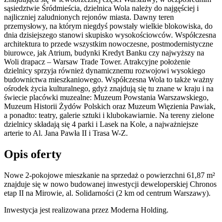
sąsiedztwie Śródmieścia, dzielnica Wola należy do najgęściej i
najliczniej zaludnionych rejonów miasta. Dawny teren
przemysłowy, na którym niegdyś powstały wielkie blokowiska, do
dnia dzisiejszego stanowi skupisko wysokościowców. Współczesna
architektura to przede wszystkim nowoczesne, postmodernistyczne
biurowce, jak Atrium, budynki Kredyt Banku czy najwyższy na
Woli drapacz – Warsaw Trade Tower. Atrakcyjne położenie
dzielnicy sprzyja również dynamicznemu rozwojowi wysokiego
budownictwa mieszkaniowego. Współczesna Wola to także ważny
ośrodek życia kulturalnego, gdyż znajdują się tu znane w kraju i na
świecie placówki muzealne: Muzeum Powstania Warszawskiego,
Muzeum Historii Żydów Polskich oraz Muzeum Więzienia Pawiak,
a ponadto: teatry, galerie sztuki i klubokawiarnie. Na tereny zielone
dzielnicy składają się 4 parki i Lasek na Kole, a najważniejsze
arterie to Al. Jana Pawła II i Trasa W-Z.
Opis oferty
Nowe 2-pokojowe mieszkanie na sprzedaż o powierzchni 61,87 m²
znajduje się w nowo
budowanej
inwestycji deweloperskiej
Chronos
etap II
na Mirowie
,
al. Solidarności
(2 km od centrum Warszawy).
Inwestycja
jest realizowana
przez
Moderna Holding.