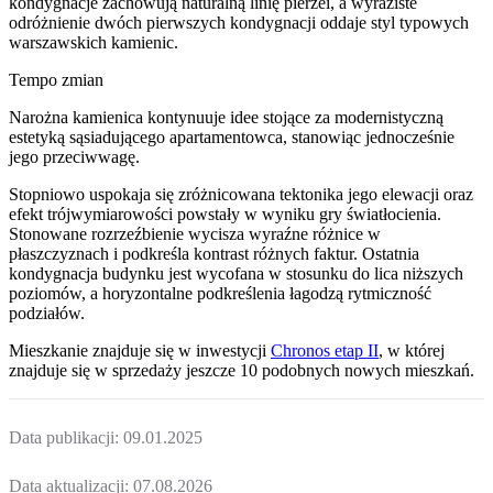
kondygnacje zachowują naturalną linię pierzei, a wyraziste
odróżnienie dwóch pierwszych kondygnacji oddaje styl typowych
warszawskich kamienic.
Tempo zmian
Narożna kamienica kontynuuje idee stojące za modernistyczną
estetyką sąsiadującego apartamentowca, stanowiąc jednocześnie
jego przeciwwagę.
Stopniowo uspokaja się zróżnicowana tektonika jego elewacji oraz
efekt trójwymiarowości powstały w wyniku gry światłocienia.
Stonowane rozrzeźbienie wycisza wyraźne różnice w
płaszczyznach i podkreśla kontrast różnych faktur. Ostatnia
kondygnacja budynku jest wycofana w stosunku do lica niższych
poziomów, a horyzontalne podkreślenia łagodzą rytmiczność
podziałów.
Mieszkanie
znajduje się w inwestycji
Chronos etap II
, w której
znajduje
się w sprzedaży jeszcze
10
podobnych nowych mieszkań
.
Data publikacji:
09.01.2025
Data aktualizacji:
07.08.2026