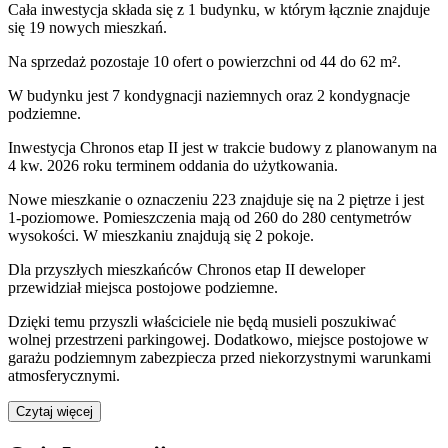
Cała inwestycja składa się z
1
budynku
,
w którym
łącznie znajduje
się 19 nowych mieszkań.
Na sprzedaż pozostaje 10 ofert o powierzchni od 44 do 62 m².
W budynku jest 7 kondygnacji naziemnych
oraz 2 kondygnacje
podziemne.
Inwestycja Chronos etap II jest w trakcie budowy z planowanym na
4 kw. 2026 roku terminem oddania do użytkowania
.
Nowe mieszkanie
o oznaczeniu
223
znajduje się na 2 piętrze
i jest
1
-poziomow
e
. Pomieszczenia mają
od 260 do 280
centymetrów
wysokości. W
mieszkaniu
znajdują
się
2
pokoje
.
Dla przyszłych mieszkańców
Chronos etap II
deweloper
przewidział
miejsca postojowe podziemne
.
Dzięki temu przyszli właściciele nie będą musieli poszukiwać
wolnej przestrzeni parkingowej.
Dodatkowo, miejsce postojowe w
garażu podziemnym zabezpiecza przed niekorzystnymi warunkami
atmosferycznymi.
Czytaj więcej