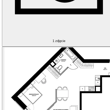
1
zdjęcie