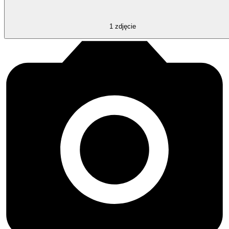
1
zdjęcie