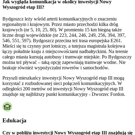
Jak wygląda komunikacja w okolicy inwestycji Nowy
Wyszogród etap III?
Bydgoszcz leży wśród arterii komunikacyjnych o znaczeniu
regionalnym i krajowym. Przez miasto przechodzi kilka dróg
krajowych (nr 5, 10, 25, 80). W promieniu 15 km biegną także
liczne drogi wojewódzkie (nr 223, 244, 246, 249, 256, 394, 397,
546, 551, 597). Bydgoszcz przecina też trasa europejska E261.
Mieści się tu czynny port lotniczy, a tutejsza magistrala kolejowa
łączy południe kraju z miejscowościami nadbałtyckimi. Na terenie
całego miasta kursują autobusy i tramwaje miejskie. Po Bydgoszczy
można też pływać – taką opcję zapewniają tramwaje wodne. Nie
brakuje również wypożyczalni rowerów i samochodów.
Przyszli mieszkańcy inwestycji Nowy Wyszogród etap III mogą
korzystać z rozbudowanej sieci połączeń komunikacyjnych. W
odległości 200 metrów od inwestycji Nowy Wyszogród etap III
znajduje się najbliższy punkt komunikacyjny - Dworzec Fordon.
Edukacja
Czy w pobliżu inwestycji Nowy Wyszogród etap III znajdują się