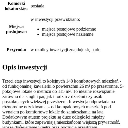
Komórki
posiada
lokatorskie:
w inwestycji przewidziano:
Miejsca
miejsca postojowe podziemne
postojowe:
miejsca postojowe naziemne
Przyroda:
w okolicy inwestycji znajduje się park
Opis inwestycji
Trzeci etap inwestycji to kolejnych 148 komfortowych mieszkań -
od funkcjonalnej kawalerki o powierzchni 26 m² po przestronne, 5-
pokojowe lokale o metrażu do 115 m². To idealne rozwiązanie
zarówno dla singli i par, jak i rodzin z dziećmi czy osób
poszukujących większej przestrzeni. Inwestycja odpowiada na
różnorodne oczekiwania – od kompaktowych mieszkań pod
wynajem po komfortowe lokale do zamieszkania na lata.
Dodatkowym atutem projektu są duże odległości między
budynkami, które zapewniają mieszkańcom większą prywatność,
lepsze doświetlenie wnętrz oraz poczucie przestrzeni.