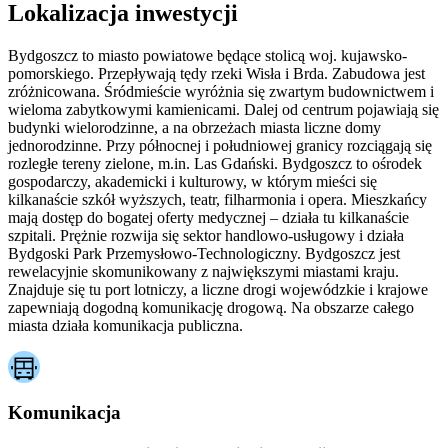
Lokalizacja inwestycji
Bydgoszcz to miasto powiatowe będące stolicą woj. kujawsko-
pomorskiego. Przepływają tędy rzeki Wisła i Brda. Zabudowa jest
zróżnicowana. Śródmieście wyróżnia się zwartym budownictwem i
wieloma zabytkowymi kamienicami. Dalej od centrum pojawiają się
budynki wielorodzinne, a na obrzeżach miasta liczne domy
jednorodzinne. Przy północnej i południowej granicy rozciągają się
rozległe tereny zielone, m.in. Las Gdański. Bydgoszcz to ośrodek
gospodarczy, akademicki i kulturowy, w którym mieści się
kilkanaście szkół wyższych, teatr, filharmonia i opera. Mieszkańcy
mają dostęp do bogatej oferty medycznej – działa tu kilkanaście
szpitali. Prężnie rozwija się sektor handlowo-usługowy i działa
Bydgoski Park Przemysłowo-Technologiczny. Bydgoszcz jest
rewelacyjnie skomunikowany z największymi miastami kraju.
Znajduje się tu port lotniczy, a liczne drogi wojewódzkie i krajowe
zapewniają dogodną komunikację drogową. Na obszarze całego
miasta działa komunikacja publiczna.
Komunikacja