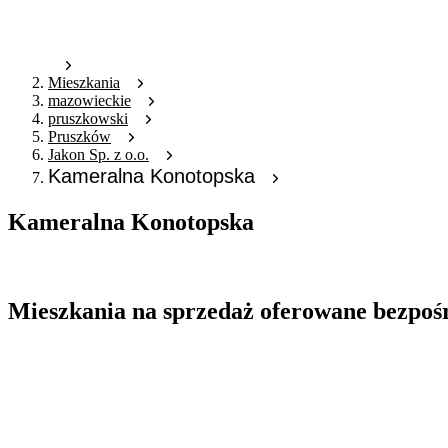
Mieszkania
mazowieckie
pruszkowski
Pruszków
Jakon Sp. z o.o.
Kameralna Konotopska
Kameralna Konotopska
Oferta archiwalna
Mieszkania na sprzedaż oferowane bezpoś