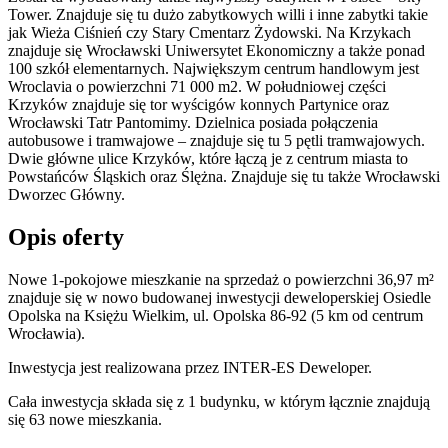
Tower. Znajduje się tu dużo zabytkowych willi i inne zabytki takie
jak Wieża Ciśnień czy Stary Cmentarz Żydowski. Na Krzykach
znajduje się Wrocławski Uniwersytet Ekonomiczny a także ponad
100 szkół elementarnych. Największym centrum handlowym jest
Wroclavia o powierzchni 71 000 m2. W południowej części
Krzyków znajduje się tor wyścigów konnych Partynice oraz
Wrocławski Tatr Pantomimy. Dzielnica posiada połączenia
autobusowe i tramwajowe – znajduje się tu 5 pętli tramwajowych.
Dwie główne ulice Krzyków, które łączą je z centrum miasta to
Powstańców Śląskich oraz Ślężna. Znajduje się tu także Wrocławski
Dworzec Główny.
Opis oferty
Nowe 1-pokojowe mieszkanie na sprzedaż o powierzchni 36,97 m²
znajduje się w nowo
budowanej
inwestycji deweloperskiej
Osiedle
Opolska
na Księżu Wielkim
,
ul. Opolska
86-92
(5 km od centrum
Wrocławia).
Inwestycja
jest realizowana
przez
INTER-ES Deweloper.
Cała inwestycja składa się z
1
budynku
,
w którym
łącznie znajdują
się 63 nowe mieszkania.