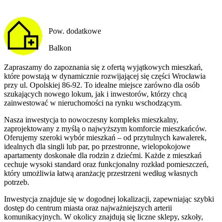
Pow. dodatkowe
Balkon
Zapraszamy do zapoznania się z ofertą wyjątkowych mieszkań,
które powstają w dynamicznie rozwijającej się części Wrocławia
przy ul. Opolskiej 86-92. To idealne miejsce zarówno dla osób
szukających nowego lokum, jak i inwestorów, którzy chcą
zainwestować w nieruchomości na rynku wschodzącym.
Nasza inwestycja to nowoczesny kompleks mieszkalny,
zaprojektowany z myślą o najwyższym komforcie mieszkańców.
Oferujemy szeroki wybór mieszkań – od przytulnych kawalerek,
idealnych dla singli lub par, po przestronne, wielopokojowe
apartamenty doskonałe dla rodzin z dziećmi. Każde z mieszkań
cechuje wysoki standard oraz funkcjonalny rozkład pomieszczeń,
który umożliwia łatwą aranżację przestrzeni według własnych
potrzeb.
Inwestycja znajduje się w dogodnej lokalizacji, zapewniając szybki
dostęp do centrum miasta oraz najważniejszych arterii
komunikacyjnych. W okolicy znajdują się liczne sklepy, szkoły,