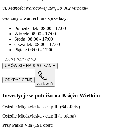
ul. Jedności Narodowej 194, 50-302 Wrocław
Godziny otwarcia biura sprzedaży:
Poniedziałek:
08:00
-
17:00
Wtorek:
08:00
-
17:00
Środa:
08:00
-
17:00
Czwartek:
08:00
-
17:00
Piątek:
08:00
-
17:00
+48 71 747 97 32
UMÓW SIĘ NA SPOTKANIE
ODKRYJ CENĘ
Zadzwoń
Inwestycje w pobliżu na Księżu Wielkim
Osiedle Międzyleska - etap III (64 oferty)
Osiedle Międzyleska - etap II (1 oferta)
Przy Parku Vita (191 ofert)