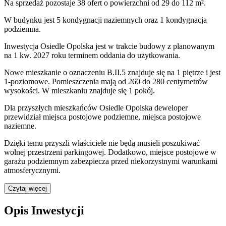
Na sprzedaż pozostaje 38 ofert o powierzchni od 29 do 112 m².
W budynku jest 5 kondygnacji naziemnych
oraz 1 kondygnacja
podziemna.
Inwestycja Osiedle Opolska jest w trakcie budowy z planowanym
na 1 kw. 2027 roku terminem oddania do użytkowania
.
Nowe mieszkanie
o oznaczeniu
B.II.5
znajduje się na 1 piętrze
i jest
1
-poziomow
e
. Pomieszczenia mają
od 260 do 280
centymetrów
wysokości. W
mieszkaniu
znajduje
się
1
pokój
.
Dla przyszłych mieszkańców
Osiedle Opolska
deweloper
przewidział
miejsca postojowe podziemne, miejsca postojowe
naziemne
.
Dzięki temu przyszli właściciele nie będą musieli poszukiwać
wolnej przestrzeni parkingowej.
Dodatkowo, miejsce postojowe w
garażu podziemnym zabezpiecza przed niekorzystnymi warunkami
atmosferycznymi.
Czytaj więcej
Opis Inwestycji