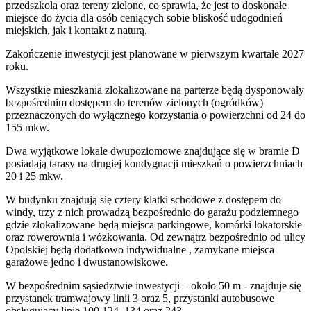
przedszkola oraz tereny zielone, co sprawia, że jest to doskonałe
miejsce do życia dla osób ceniących sobie bliskość udogodnień
miejskich, jak i kontakt z naturą.
Zakończenie inwestycji jest planowane w pierwszym kwartale 2027
roku.
Wszystkie mieszkania zlokalizowane na parterze będą dysponowały
bezpośrednim dostępem do terenów zielonych (ogródków)
przeznaczonych do wyłącznego korzystania o powierzchni od 24 do
155 mkw.
Dwa wyjątkowe lokale dwupoziomowe znajdujące się w bramie D
posiadają tarasy na drugiej kondygnacji mieszkań o powierzchniach
20 i 25 mkw.
W budynku znajdują się cztery klatki schodowe z dostępem do
windy, trzy z nich prowadzą bezpośrednio do garażu podziemnego
gdzie zlokalizowane będą miejsca parkingowe, komórki lokatorskie
oraz rowerownia i wózkowania. Od zewnątrz bezpośrednio od ulicy
Opolskiej będą dodatkowo indywidualne , zamykane miejsca
garażowe jedno i dwustanowiskowe.
W bezpośrednim sąsiedztwie inwestycji – około 50 m - znajduje się
przystanek tramwajowy linii 3 oraz 5, przystanki autobusowe
obsługujący linie 100,124, 134 oraz 243.