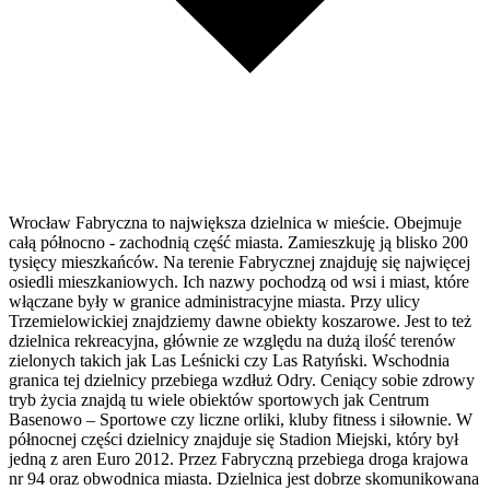
Wrocław Fabryczna to największa dzielnica w mieście. Obejmuje
całą północno - zachodnią część miasta. Zamieszkuję ją blisko 200
tysięcy mieszkańców. Na terenie Fabrycznej znajduję się najwięcej
osiedli mieszkaniowych. Ich nazwy pochodzą od wsi i miast, które
włączane były w granice administracyjne miasta. Przy ulicy
Trzemielowickiej znajdziemy dawne obiekty koszarowe. Jest to też
dzielnica rekreacyjna, głównie ze względu na dużą ilość terenów
zielonych takich jak Las Leśnicki czy Las Ratyński. Wschodnia
granica tej dzielnicy przebiega wzdłuż Odry. Ceniący sobie zdrowy
tryb życia znajdą tu wiele obiektów sportowych jak Centrum
Basenowo – Sportowe czy liczne orliki, kluby fitness i siłownie. W
północnej części dzielnicy znajduje się Stadion Miejski, który był
jedną z aren Euro 2012. Przez Fabryczną przebiega droga krajowa
nr 94 oraz obwodnica miasta. Dzielnica jest dobrze skomunikowana