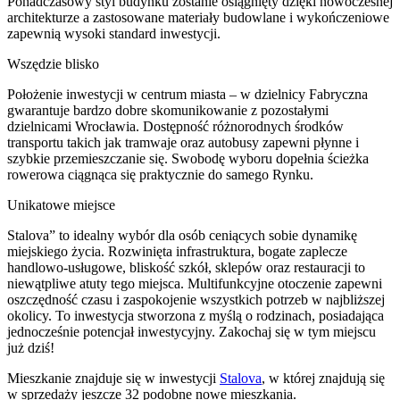
Ponadczasowy styl budynku zostanie osiągnięty dzięki nowoczesnej
architekturze a zastosowane materiały budowlane i wykończeniowe
zapewnią wysoki standard inwestycji.
Wszędzie blisko
Położenie inwestycji w centrum miasta – w dzielnicy Fabryczna
gwarantuje bardzo dobre skomunikowanie z pozostałymi
dzielnicami Wrocławia. Dostępność różnorodnych środków
transportu takich jak tramwaje oraz autobusy zapewni płynne i
szybkie przemieszczanie się. Swobodę wyboru dopełnia ścieżka
rowerowa ciągnąca się praktycznie do samego Rynku.
Unikatowe miejsce
Stalova” to idealny wybór dla osób ceniących sobie dynamikę
miejskiego życia. Rozwinięta infrastruktura, bogate zaplecze
handlowo-usługowe, bliskość szkół, sklepów oraz restauracji to
niewątpliwe atuty tego miejsca. Multifunkcyjne otoczenie zapewni
oszczędność czasu i zaspokojenie wszystkich potrzeb w najbliższej
okolicy. To inwestycja stworzona z myślą o rodzinach, posiadająca
jednocześnie potencjał inwestycyjny. Zakochaj się w tym miejscu
już dziś!
Mieszkanie
znajduje się w inwestycji
Stalova
, w której
znajdują
się
w sprzedaży jeszcze
32
podobne nowe mieszkania
.