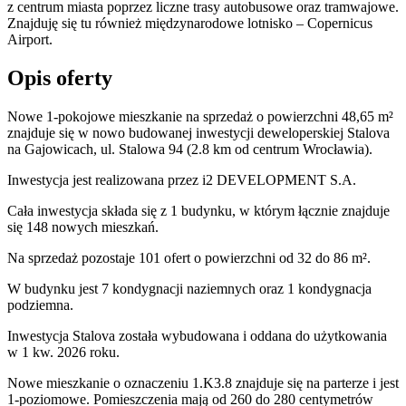
z centrum miasta poprzez liczne trasy autobusowe oraz tramwajowe.
Znajduję się tu również międzynarodowe lotnisko – Copernicus
Airport.
Opis oferty
Nowe 1-pokojowe mieszkanie na sprzedaż o powierzchni 48,65 m²
znajduje się w nowo
budowanej
inwestycji deweloperskiej
Stalova
na Gajowicach
,
ul. Stalowa
94
(2.8 km od centrum Wrocławia).
Inwestycja
jest realizowana
przez
i2 DEVELOPMENT S.A.
Cała inwestycja składa się z
1
budynku
,
w którym
łącznie znajduje
się 148 nowych mieszkań.
Na sprzedaż pozostaje 101 ofert o powierzchni od 32 do 86 m².
W budynku jest 7 kondygnacji naziemnych
oraz 1 kondygnacja
podziemna.
Inwestycja Stalova została wybudowana i oddana do użytkowania
w 1 kw. 2026 roku
.
Nowe mieszkanie
o oznaczeniu
1.K3.8
znajduje się na parterze
i jest
1
-poziomow
e
. Pomieszczenia mają
od 260 do 280
centymetrów