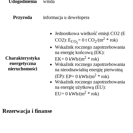
Udogodnienia
winda
Przyroda
informacja u dewelopera
Jednostkowa wielkość emisji CO2 (E
2
CO2)
:
E
= 0 t CO
/(m
* rok)
CO
2
2
Wskaźnik rocznego zapotrzebowania
na energię końcową (EK)
:
2
Charakterystyka
EK= 0 kWh/(m
* rok)
energetyczna
Wskaźnik rocznego zapotrzebowania
nieruchomości
na nieodnawialną energię pierwotną
2
(EP)
:
EP= 0 kWh/(m
* rok)
Wskaźnik rocznego zapotrzebowania
na energię użytkową (EU)
:
2
EU= 0 kWh/(m
* rok)
Rezerwacja i finanse