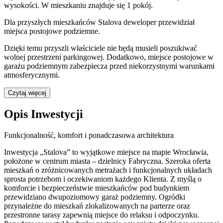
wysokości. W
mieszkaniu
znajduje
się
1
pokój
.
Dla przyszłych mieszkańców
Stalova
deweloper przewidział
miejsca postojowe podziemne
.
Dzięki temu przyszli właściciele nie będą musieli poszukiwać
wolnej przestrzeni parkingowej.
Dodatkowo, miejsce postojowe w
garażu podziemnym zabezpiecza przed niekorzystnymi warunkami
atmosferycznymi.
Czytaj więcej
Opis Inwestycji
Funkcjonalność, komfort i ponadczasowa architektura
Inwestycja „Stalova” to wyjątkowe miejsce na mapie Wrocławia,
położone w centrum miasta – dzielnicy Fabryczna. Szeroka oferta
mieszkań o zróżnicowanych metrażach i funkcjonalnych układach
sprosta potrzebom i oczekiwaniom każdego Klienta. Z myślą o
komforcie i bezpieczeństwie mieszkańców pod budynkiem
przewidziano dwupoziomowy garaż podziemny. Ogródki
przynależne do mieszkań zlokalizowanych na parterze oraz
przestronne tarasy zapewnią miejsce do relaksu i odpoczynku.