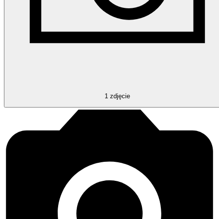
1
zdjęcie