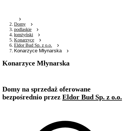
Domy
podlaskie
łomżyński
Konarzyce
Eldor Bud Sp. z o.o.
Konarzyce Młynarska
Konarzyce Młynarska
Oferta archiwalna
Domy na sprzedaż oferowane
bezpośrednio przez
Eldor Bud Sp. z o.o.