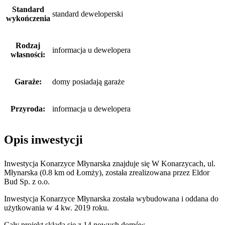
Standard
standard deweloperski
wykończenia
Rodzaj
informacja u dewelopera
własności:
Garaże:
domy posiadają garaże
Przyroda:
informacja u dewelopera
Opis inwestycji
Inwestycja Konarzyce Młynarska znajduje się W Konarzycach, ul.
Młynarska (0.8 km od Łomży), została zrealizowana przez Eldor
Bud Sp. z o.o.
Inwestycja Konarzyce Młynarska została wybudowana i oddana do
użytkowania w 4 kw. 2019 roku.
Cały projekt składa się z
14 nowych domów
.