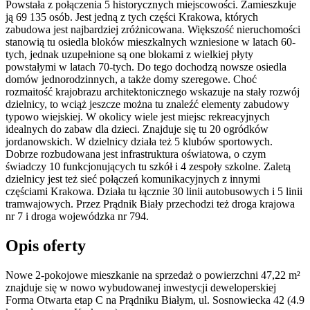
Powstała z połączenia 5 historycznych miejscowości. Zamieszkuje
ją 69 135 osób. Jest jedną z tych części Krakowa, których
zabudowa jest najbardziej zróżnicowana. Większość nieruchomości
stanowią tu osiedla bloków mieszkalnych wzniesione w latach 60-
tych, jednak uzupełnione są one blokami z wielkiej płyty
powstałymi w latach 70-tych. Do tego dochodzą nowsze osiedla
domów jednorodzinnych, a także domy szeregowe. Choć
rozmaitość krajobrazu architektonicznego wskazuje na stały rozwój
dzielnicy, to wciąż jeszcze można tu znaleźć elementy zabudowy
typowo wiejskiej. W okolicy wiele jest miejsc rekreacyjnych
idealnych do zabaw dla dzieci. Znajduje się tu 20 ogródków
jordanowskich. W dzielnicy działa też 5 klubów sportowych.
Dobrze rozbudowana jest infrastruktura oświatowa, o czym
świadczy 10 funkcjonujących tu szkół i 4 zespoły szkolne. Zaletą
dzielnicy jest też sieć połączeń komunikacyjnych z innymi
częściami Krakowa. Działa tu łącznie 30 linii autobusowych i 5 linii
tramwajowych. Przez Prądnik Biały przechodzi też droga krajowa
nr 7 i droga wojewódzka nr 794.
Opis oferty
Nowe 2-pokojowe mieszkanie na sprzedaż o powierzchni 47,22 m²
znajduje się w nowo
wybudowanej
inwestycji deweloperskiej
Forma Otwarta etap C
na Prądniku Białym
,
ul. Sosnowiecka
42
(4.9