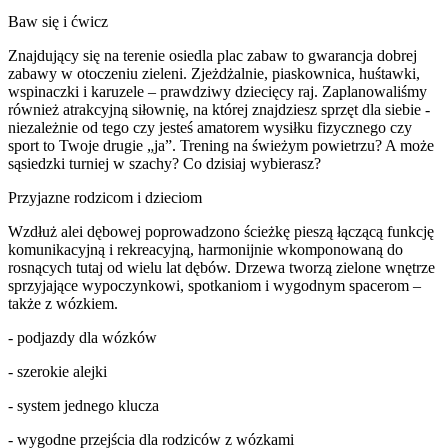
Baw się i ćwicz
Znajdujący się na terenie osiedla plac zabaw to gwarancja dobrej
zabawy w otoczeniu zieleni. Zjeżdżalnie, piaskownica, huśtawki,
wspinaczki i karuzele – prawdziwy dziecięcy raj. Zaplanowaliśmy
również atrakcyjną siłownię, na której znajdziesz sprzęt dla siebie -
niezależnie od tego czy jesteś amatorem wysiłku fizycznego czy
sport to Twoje drugie „ja”. Trening na świeżym powietrzu? A może
sąsiedzki turniej w szachy? Co dzisiaj wybierasz?
Przyjazne rodzicom i dzieciom
Wzdłuż alei dębowej poprowadzono ścieżkę pieszą łączącą funkcję
komunikacyjną i rekreacyjną, harmonijnie wkomponowaną do
rosnących tutaj od wielu lat dębów. Drzewa tworzą zielone wnętrze
sprzyjające wypoczynkowi, spotkaniom i wygodnym spacerom –
także z wózkiem.
- podjazdy dla wózków
- szerokie alejki
- system jednego klucza
- wygodne przejścia dla rodziców z wózkami