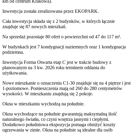
km od centrum Krakowa).
Inwestycja
została zrealizowana
przez
EKOPARK.
Cała inwestycja składa się z
2
budynków
,
w których
łącznie
znajduje się 87 nowych mieszkań.
Na sprzedaż pozostaje 80 ofert o powierzchni od 47 do 117 m².
W budynkach jest 7 kondygnacji naziemnych
oraz 1 kondygnacja
podziemna.
Inwestycja Forma Otwarta etap C jest w trakcie budowy z
planowanym na 3 kw. 2026 roku terminem oddania do
użytkowania
.
Nowe mieszkanie
o oznaczeniu
C1-30
znajduje się na 4 piętrze
i jest
1
-poziomow
e
. Pomieszczenia mają
od 260 do 280
centymetrów
wysokości. W
mieszkaniu
znajdują
się
2
pokoje
.
Okna w mieszkaniu wychodzą na południe.
Okna wychodzące na południe gwarantują maksymalną ilość
naturalnego światła, co czyni wnętrza jasnymi i ciepłymi.
Dodatkowo południowa ekspozycja pomaga obniżyć koszty
ogrzewania w zimie. Okna na południe są idealne dla osób