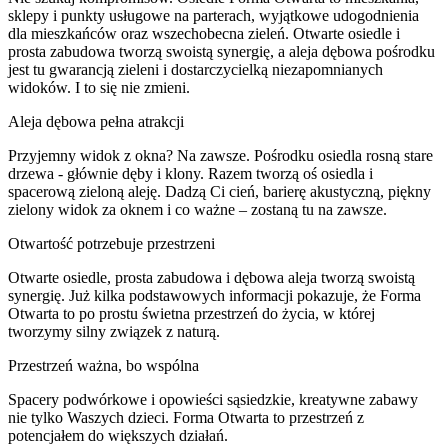
sklepy i punkty usługowe na parterach, wyjątkowe udogodnienia
dla mieszkańców oraz wszechobecna zieleń. Otwarte osiedle i
prosta zabudowa tworzą swoistą synergię, a aleja dębowa pośrodku
jest tu gwarancją zieleni i dostarczycielką niezapomnianych
widoków. I to się nie zmieni.
Aleja dębowa pełna atrakcji
Przyjemny widok z okna? Na zawsze. Pośrodku osiedla rosną stare
drzewa - głównie dęby i klony. Razem tworzą oś osiedla i
spacerową zieloną aleję. Dadzą Ci cień, barierę akustyczną, piękny
zielony widok za oknem i co ważne – zostaną tu na zawsze.
Otwartość potrzebuje przestrzeni
Otwarte osiedle, prosta zabudowa i dębowa aleja tworzą swoistą
synergię. Już kilka podstawowych informacji pokazuje, że Forma
Otwarta to po prostu świetna przestrzeń do życia, w której
tworzymy silny związek z naturą.
Przestrzeń ważna, bo wspólna
Spacery podwórkowe i opowieści sąsiedzkie, kreatywne zabawy
nie tylko Waszych dzieci. Forma Otwarta to przestrzeń z
potencjałem do większych działań.