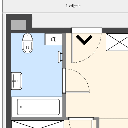
1
zdjęcie