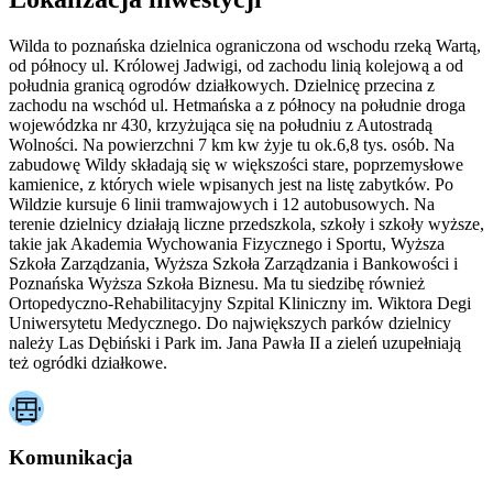
Wilda to poznańska dzielnica ograniczona od wschodu rzeką Wartą,
od północy ul. Królowej Jadwigi, od zachodu linią kolejową a od
południa granicą ogrodów działkowych. Dzielnicę przecina z
zachodu na wschód ul. Hetmańska a z północy na południe droga
wojewódzka nr 430, krzyżująca się na południu z Autostradą
Wolności. Na powierzchni 7 km kw żyje tu ok.6,8 tys. osób. Na
zabudowę Wildy składają się w większości stare, poprzemysłowe
kamienice, z których wiele wpisanych jest na listę zabytków. Po
Wildzie kursuje 6 linii tramwajowych i 12 autobusowych. Na
terenie dzielnicy działają liczne przedszkola, szkoły i szkoły wyższe,
takie jak Akademia Wychowania Fizycznego i Sportu, Wyższa
Szkoła Zarządzania, Wyższa Szkoła Zarządzania i Bankowości i
Poznańska Wyższa Szkoła Biznesu. Ma tu siedzibę również
Ortopedyczno-Rehabilitacyjny Szpital Kliniczny im. Wiktora Degi
Uniwersytetu Medycznego. Do największych parków dzielnicy
należy Las Dębiński i Park im. Jana Pawła II a zieleń uzupełniają
też ogródki działkowe.
Komunikacja