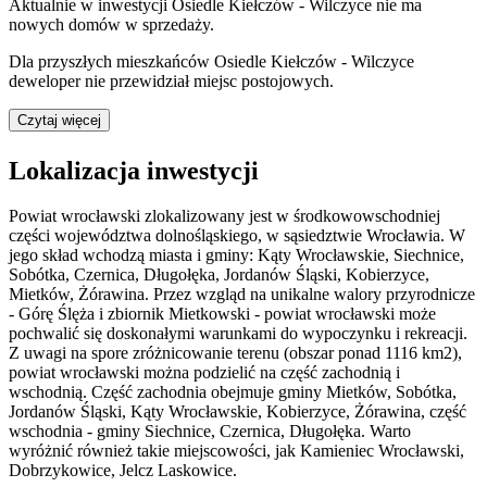
Aktualnie w inwestycji
Osiedle Kiełczów - Wilczyce
nie ma
nowych domów w sprzedaży.
Dla przyszłych mieszkańców
Osiedle Kiełczów - Wilczyce
deweloper nie przewidział miejsc postojowych.
Czytaj więcej
Lokalizacja inwestycji
Powiat wrocławski zlokalizowany jest w środkowowschodniej
części województwa dolnośląskiego, w sąsiedztwie Wrocławia. W
jego skład wchodzą miasta i gminy: Kąty Wrocławskie, Siechnice,
Sobótka, Czernica, Długołęka, Jordanów Śląski, Kobierzyce,
Mietków, Żórawina. Przez wzgląd na unikalne walory przyrodnicze
- Górę Ślęża i zbiornik Mietkowski - powiat wrocławski może
pochwalić się doskonałymi warunkami do wypoczynku i rekreacji.
Z uwagi na spore zróżnicowanie terenu (obszar ponad 1116 km2),
powiat wrocławski można podzielić na część zachodnią i
wschodnią. Część zachodnia obejmuje gminy Mietków, Sobótka,
Jordanów Śląski, Kąty Wrocławskie, Kobierzyce, Żórawina, część
wschodnia - gminy Siechnice, Czernica, Długołęka. Warto
wyróżnić również takie miejscowości, jak Kamieniec Wrocławski,
Dobrzykowice, Jelcz Laskowice.