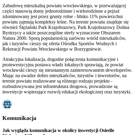
Zabudowę mieszkalną powiatu wrocławskiego, w przeważającej
części stanowią domy jednorodzinne i wielorodzinne a pejzaż
zdominowany jest przez grunty rolne - blisko 11% powierzchni
powiatu zajmują kompleksy leśne. Na terenie powiatu znajduje się
również Ślężański Park Krajobrazowy, Park Krajobrazowy Dolina
Bystrzycy a także poszczególne strefy wyznaczone Obszarem
Natura 2000. Sporą popularnością zarówno wśród mieszkańców,
jak i turystów cieszy się oferta Ośrodka Sportów Wodnych i
Rekreacji Powiatu Wrocławskiego w Borzygniewie.
Atrakcyjna lokalizacja, dogodne połączenia komunikacyjne i
proinwestycyjna postawa władz lokalnych sprawiają, że powiat
wrocławski cieszy się nieustannym zainteresowaniem deweloperów.
Mając na uwadze dobro mieszkańców, turystów i inwestorów, na
terenie powiatu realizowane są różnego rodzaju projektu -
rozbudowywana jest infrastruktura drogowa, prowadzone są
inwestycje wspierające rozwój edukacji ekologicznej oraz turystyki.
Komunikacja
Jak wygląda komunikacja w okolicy inwestycji Osiedle