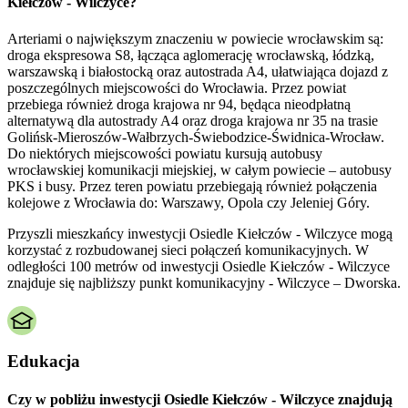
Kiełczów - Wilczyce?
Arteriami o największym znaczeniu w powiecie wrocławskim są:
droga ekspresowa S8, łącząca aglomerację wrocławską, łódzką,
warszawską i białostocką oraz autostrada A4, ułatwiająca dojazd z
poszczególnych miejscowości do Wrocławia. Przez powiat
przebiega również droga krajowa nr 94, będąca nieodpłatną
alternatywą dla autostrady A4 oraz droga krajowa nr 35 na trasie
Golińsk-Mieroszów-Wałbrzych-Świebodzice-Świdnica-Wrocław.
Do niektórych miejscowości powiatu kursują autobusy
wrocławskiej komunikacji miejskiej, w całym powiecie – autobusy
PKS i busy. Przez teren powiatu przebiegają również połączenia
kolejowe z Wrocławia do: Warszawy, Opola czy Jeleniej Góry.
Przyszli mieszkańcy inwestycji Osiedle Kiełczów - Wilczyce mogą
korzystać z rozbudowanej sieci połączeń komunikacyjnych. W
odległości 100 metrów od inwestycji Osiedle Kiełczów - Wilczyce
znajduje się najbliższy punkt komunikacyjny - Wilczyce – Dworska.
Edukacja
Czy w pobliżu inwestycji Osiedle Kiełczów - Wilczyce znajdują