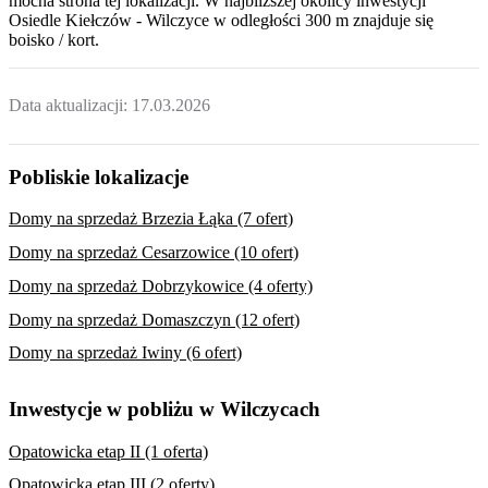
mocna strona tej lokalizacji. W najbliższej okolicy inwestycji
Osiedle Kiełczów - Wilczyce
w odległości 300 m znajduje się
boisko / kort.
Data aktualizacji:
17.03.2026
Pobliskie lokalizacje
Domy na sprzedaż Brzezia Łąka (7 ofert)
Domy na sprzedaż Cesarzowice (10 ofert)
Domy na sprzedaż Dobrzykowice (4 oferty)
Domy na sprzedaż Domaszczyn (12 ofert)
Domy na sprzedaż Iwiny (6 ofert)
Inwestycje w pobliżu w Wilczycach
Opatowicka etap II (1 oferta)
Opatowicka etap III (2 oferty)