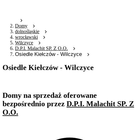
Domy
dolnośląskie
wrocławski
Wilczyce
D.P.I. Malachit SP. Z O.O.
Osiedle Kiełczów - Wilczyce
Osiedle Kiełczów - Wilczyce
Oferta archiwalna
Domy na sprzedaż oferowane
bezpośrednio przez
D.P.I. Malachit SP. Z
O.O.