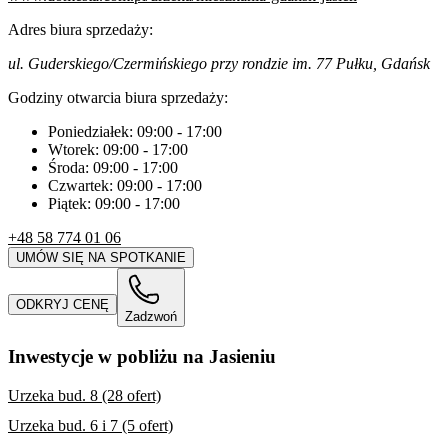
Adres biura sprzedaży:
ul. Guderskiego/Czermińskiego przy rondzie im. 77 Pułku, Gdańsk
Godziny otwarcia biura sprzedaży:
Poniedziałek:
09:00
-
17:00
Wtorek:
09:00
-
17:00
Środa:
09:00
-
17:00
Czwartek:
09:00
-
17:00
Piątek:
09:00
-
17:00
+48 58 774 01 06
UMÓW SIĘ NA SPOTKANIE
ODKRYJ CENĘ
Zadzwoń
Inwestycje w pobliżu na Jasieniu
Urzeka bud. 8 (28 ofert)
Urzeka bud. 6 i 7 (5 ofert)