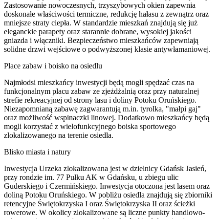
Zastosowanie nowoczesnych, trzyszybowych okien zapewnia
doskonałe właściwości termiczne, redukcję hałasu z zewnątrz oraz
mniejsze straty ciepła. W standardzie mieszkań znajdują się już
eleganckie parapety oraz starannie dobrane, wysokiej jakości
gniazda i włączniki. Bezpieczeństwo mieszkańców zapewniają
solidne drzwi wejściowe o podwyższonej klasie antywłamaniowej.
Place zabaw i boisko na osiedlu
Najmłodsi mieszkańcy inwestycji będą mogli spędzać czas na
funkcjonalnym placu zabaw ze zjeżdżalnią oraz przy naturalnej
strefie rekreacyjnej od strony lasu i doliny Potoku Oruńskiego.
Niezapomnianą zabawę zagwarantują m.in. tyrolka, "małpi gaj"
oraz możliwość wspinaczki linowej. Dodatkowo mieszkańcy będą
mogli korzystać z wielofunkcyjnego boiska sportowego
zlokalizowanego na terenie osiedla.
Blisko miasta i natury
Inwestycja Urzeka zlokalizowana jest w dzielnicy Gdańsk Jasień,
przy rondzie im. 77 Pułku AK w Gdańsku, u zbiegu ulic
Guderskiego i Czermińskiego. Inwestycja otoczona jest lasem oraz
doliną Potoku Oruńskiego. W pobliżu osiedla znajdują się zbiorniki
retencyjne Świętokrzyska I oraz Świętokrzyska II oraz ścieżki
rowerowe. W okolicy zlokalizowane są liczne punkty handlowo-