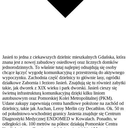
Jasień to jedna z ciekawszych dzielnic mieszkalnych Gdańska, która
znana jest z nowej zabudowy osiedlowej oraz licznych domków
jednorodzinnych. To właśnie tutaj najlepiej odnajdują się osoby
chcące łączyć wygodę komunikacyjną z przestrzenią do aktywnego
wypoczynku. Zachodnia część dzielnicy to głównie lasy, ogródki
działkowe Zabornia i Jezioro Jasień. Znajdują się tu również zabytki
takie, jak dworek z XIX wieku i park dworski. Jasień cieszy się
świetną infrastrukturą komunikacyjną dzięki kilku liniom
autobusowym oraz Pomorskiej Kolei Metropolitalnej (PKM).
Udane zakupy zapewniają centra handlowe położone na zachód od
dzielnicy, takie jak Auchan, Leroy Merlin czy Decathlon. Ok. 50 m
od południowo-wschodniej granicy Jasienia znajduje się Centrum
Diagnostyki Medycznej ENDOMED w Kowalach. Ponadto, w
odległości ok. 100 metrów na północ działają Pomorskie Centra