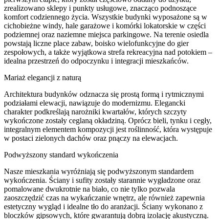
zrealizowano sklepy i punkty usługowe, znacząco podnoszące
komfort codziennego życia. Wszystkie budynki wyposażone są w
cichobieżne windy, hale garażowe i komórki lokatorskie w części
podziemnej oraz naziemne miejsca parkingowe. Na terenie osiedla
powstają liczne place zabaw, boisko wielofunkcyjne do gier
zespołowych, a także wyjątkowa strefa rekreacyjna nad potokiem –
idealna przestrzeń do odpoczynku i integracji mieszkańców.
Mariaż elegancji z naturą
Architektura budynków odznacza się prostą formą i rytmicznymi
podziałami elewacji, nawiązuje do modernizmu. Elegancki
charakter podkreślają narożniki kwartałów, których szczyty
wykończone zostały ceglaną okładziną. Oprócz bieli, tynku i cegły,
integralnym elementem kompozycji jest roślinność, która występuje
w postaci zielonych dachów oraz pnączy na elewacjach.
Podwyższony standard wykończenia
Nasze mieszkania wyróżniają się podwyższonym standardem
wykończenia. Ściany i sufity zostały starannie wygładzone oraz
pomalowane dwukrotnie na biało, co nie tylko pozwala
zaoszczędzić czas na wykańczanie wnętrz, ale również zapewnia
estetyczny wygląd i idealne tło do aranżacji. Ściany wykonano z
bloczków gipsowych, które gwarantują dobrą izolację akustyczną.