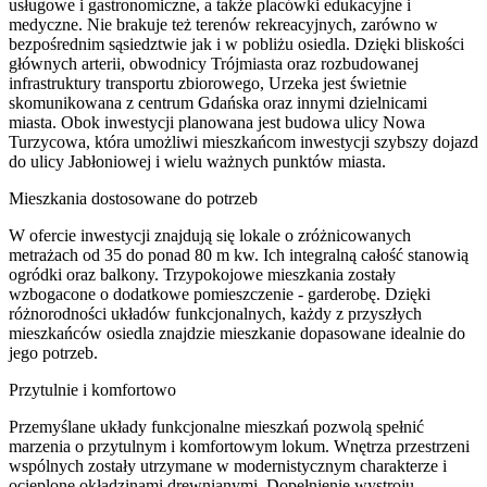
usługowe i gastronomiczne, a także placówki edukacyjne i
medyczne. Nie brakuje też terenów rekreacyjnych, zarówno w
bezpośrednim sąsiedztwie jak i w pobliżu osiedla. Dzięki bliskości
głównych arterii, obwodnicy Trójmiasta oraz rozbudowanej
infrastruktury transportu zbiorowego, Urzeka jest świetnie
skomunikowana z centrum Gdańska oraz innymi dzielnicami
miasta. Obok inwestycji planowana jest budowa ulicy Nowa
Turzycowa, która umożliwi mieszkańcom inwestycji szybszy dojazd
do ulicy Jabłoniowej i wielu ważnych punktów miasta.
Mieszkania dostosowane do potrzeb
W ofercie inwestycji znajdują się lokale o zróżnicowanych
metrażach od 35 do ponad 80 m kw. Ich integralną całość stanowią
ogródki oraz balkony. Trzypokojowe mieszkania zostały
wzbogacone o dodatkowe pomieszczenie - garderobę. Dzięki
różnorodności układów funkcjonalnych, każdy z przyszłych
mieszkańców osiedla znajdzie mieszkanie dopasowane idealnie do
jego potrzeb.
Przytulnie i komfortowo
Przemyślane układy funkcjonalne mieszkań pozwolą spełnić
marzenia o przytulnym i komfortowym lokum. Wnętrza przestrzeni
wspólnych zostały utrzymane w modernistycznym charakterze i
ocieplone okładzinami drewnianymi. Dopełnienie wystroju