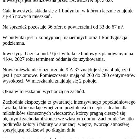
Inwestycja
jest realizowana
przez
DOMESTA Sp. z o.o.
Cała inwestycja składa się z
1
budynku
,
w którym
łącznie znajduje
się 45 nowych mieszkań.
Na sprzedaż pozostaje 36 ofert o powierzchni od 33 do 67 m².
W budynku jest 5 kondygnacji naziemnych
oraz 1 kondygnacja
podziemna.
Inwestycja Urzeka bud. 9 jest w trakcie budowy z planowanym na
4 kw. 2027 roku terminem oddania do użytkowania
.
Nowe mieszkanie
o oznaczeniu
9.A.37
znajduje się na 4 piętrze
i
jest
1
-poziomow
e
. Pomieszczenia mają
od 260 do 280
centymetrów
wysokości. W
mieszkaniu
znajdują
się
2
pokoje
.
Okna w mieszkaniu wychodzą na zachód.
Zachodnia ekspozycja to gwarancja intensywnego popołudniowego
światła, które nadaje wnętrzom przytulności i ciepła. Idealne dla
miłośników słonecznych wieczorów, którzy pragną cieszyć się
pięknymi zachodami słońca we własnym domu. Zachodnie światło
podkreśla kolory i faktury w aranżacji wnętrz, tworząc atmosferę
sprzyjającą relaksowi po długim dniu.