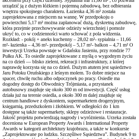
akcentem przy części dziennej. Sypialnia ma 11,66 m² , co pozwala
urządzić ją z dużym łóżkiem i pojemną zabudową, bez odbierania
wnętrzu spokojnego charakteru. Łazienka 4,36 m² została
zaprojektowana z miejscem na wannę. W przedpokoju o
powierzchni 5,17 m² można zaplanować dużą, dyskretną zabudowę,
która przejmie przechowywanie odzieży wierzchniej i pomoże
ukryć to, co w codzienności warto schować z pola widzenia.
Rozkład: - pokój + aneks kuchenny – 28,02 m²- sypialnia – 11,66
m²- łazienka – 4,36 m²- przedpokój – 5,17 m²- balkon – 4,71 m² O
inwestycji Urzeka powstaje w Gdańsku Jasieniu, przy rondzie 77
Pułku AK. To osiedle zaprojektowane z myślą o wygodnym życiu
na co dzień — blisko zieleni, rekreacji i infrastruktury, z której
naprawdę korzysta się na co dzień. Dużym atutem jest sąsiedztwo
Jaru Potoku Oruńskiego z leśnym molem. To dobre miejsce na
spacer, chwilę ruchu albo odpoczynek po pracy. Osiedle ma
dogodny dostęp do Obwodnicy Trójmiasta, a przystanek
autobusowy znajduje się około 300 m od inwestycji. Część usług
działa już na terenie osiedla, a około 300 m dalej znajduje się
centrum handlowe z dyskontem, supermarketem drogeryjnym,
księgarnią, przedszkolem i żłobkiem. W odległości do 1 km
dostępne są także supermarkety, sklepy odzieżowe i restauracje.
Jakość projektu potwierdzają nagrody i wyróżnienia. Urzeka została
doceniona w European Property Awards i International Property
Awards w kategorii architektury krajobrazu, a także w konkursie
„Zaprojektowane po ludzku. Szczęśliwe Sąsiedztwa”. Budynek 9 to