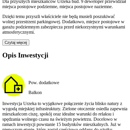
Dla przyszłych mieszkańców
Urzeka bud. 9
deweloper przewidział
miejsca postojowe podziemne, miejsca postojowe naziemne
.
Dzięki temu przyszli właściciele nie będą musieli poszukiwać
wolnej przestrzeni parkingowej.
Dodatkowo, miejsce postojowe w
garażu podziemnym zabezpiecza przed niekorzystnymi warunkami
atmosferycznymi.
Czytaj więcej
Opis Inwestycji
Pow. dodatkowe
Balkon
Inwestycja Urzeka to wyjątkowe połączenie życia blisko natury z
wygodą miejskiej infrastruktury. Zielone otoczenie osiedla zapewnia
mieszkańcom ciszę, spokój oraz idealne warunki do relaksu i
spędzania wolnego czasu na świeżym powietrzu. Docelowo w
ramach inwestycji powstanie 15 budynków mieszkalnych. Już w
pierwszym etapie, który został częściowo oddany do użytku,