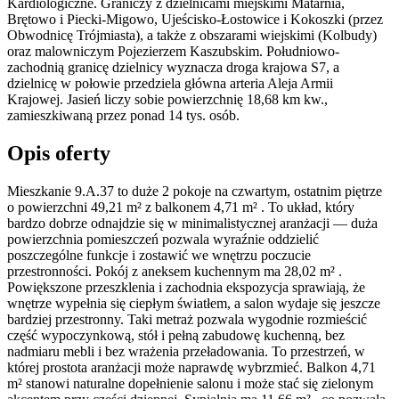
Kardiologiczne. Graniczy z dzielnicami miejskimi Matarnia,
Brętowo i Piecki-Migowo, Ujeścisko-Łostowice i Kokoszki (przez
Obwodnicę Trójmiasta), a także z obszarami wiejskimi (Kolbudy)
oraz malowniczym Pojezierzem Kaszubskim. Południowo-
zachodnią granicę dzielnicy wyznacza droga krajowa S7, a
dzielnicę w połowie przedziela główna arteria Aleja Armii
Krajowej. Jasień liczy sobie powierzchnię 18,68 km kw.,
zamieszkiwaną przez ponad 14 tys. osób.
Opis oferty
Mieszkanie 9.A.37 to duże 2 pokoje na czwartym, ostatnim piętrze
o powierzchni 49,21 m² z balkonem 4,71 m² . To układ, który
bardzo dobrze odnajdzie się w minimalistycznej aranżacji — duża
powierzchnia pomieszczeń pozwala wyraźnie oddzielić
poszczególne funkcje i zostawić we wnętrzu poczucie
przestronności. Pokój z aneksem kuchennym ma 28,02 m² .
Powiększone przeszklenia i zachodnia ekspozycja sprawiają, że
wnętrze wypełnia się ciepłym światłem, a salon wydaje się jeszcze
bardziej przestronny. Taki metraż pozwala wygodnie rozmieścić
część wypoczynkową, stół i pełną zabudowę kuchenną, bez
nadmiaru mebli i bez wrażenia przeładowania. To przestrzeń, w
której prostota aranżacji może naprawdę wybrzmieć. Balkon 4,71
m² stanowi naturalne dopełnienie salonu i może stać się zielonym