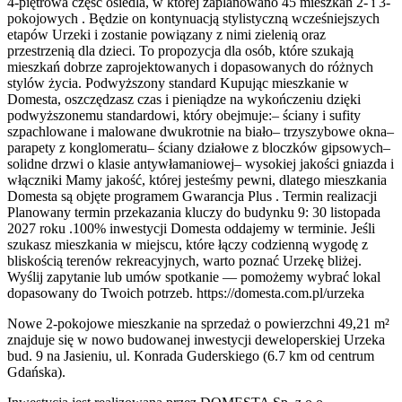
4-piętrowa część osiedla, w której zaplanowano 45 mieszkań 2- i 3-
pokojowych . Będzie on kontynuacją stylistyczną wcześniejszych
etapów Urzeki i zostanie powiązany z nimi zielenią oraz
przestrzenią dla dzieci. To propozycja dla osób, które szukają
mieszkań dobrze zaprojektowanych i dopasowanych do różnych
stylów życia. Podwyższony standard Kupując mieszkanie w
Domesta, oszczędzasz czas i pieniądze na wykończeniu dzięki
podwyższonemu standardowi, który obejmuje:– ściany i sufity
szpachlowane i malowane dwukrotnie na biało– trzyszybowe okna–
parapety z konglomeratu– ściany działowe z bloczków gipsowych–
solidne drzwi o klasie antywłamaniowej– wysokiej jakości gniazda i
włączniki Mamy jakość, której jesteśmy pewni, dlatego mieszkania
Domesta są objęte programem Gwarancja Plus . Termin realizacji
Planowany termin przekazania kluczy do budynku 9: 30 listopada
2027 roku .100% inwestycji Domesta oddajemy w terminie. Jeśli
szukasz mieszkania w miejscu, które łączy codzienną wygodę z
bliskością terenów rekreacyjnych, warto poznać Urzekę bliżej.
Wyślij zapytanie lub umów spotkanie — pomożemy wybrać lokal
dopasowany do Twoich potrzeb. https://domesta.com.pl/urzeka
Nowe 2-pokojowe mieszkanie na sprzedaż o powierzchni 49,21 m²
znajduje się w nowo
budowanej
inwestycji deweloperskiej
Urzeka
bud. 9
na Jasieniu
,
ul. Konrada Guderskiego
(6.7 km od centrum
Gdańska).