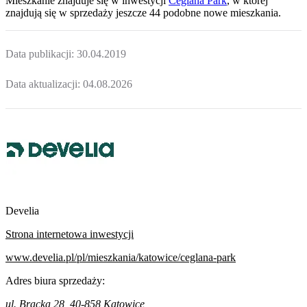
Mieszkanie
znajduje się w inwestycji
Ceglana Park
, w której
znajdują
się w sprzedaży jeszcze
44
podobne nowe mieszkania
.
Data publikacji:
30.04.2019
Data aktualizacji:
04.08.2026
Develia
Strona internetowa inwestycji
www.develia.pl/pl/mieszkania/katowice/ceglana-park
Adres biura sprzedaży:
ul. Bracka 28, 40-858 Katowice