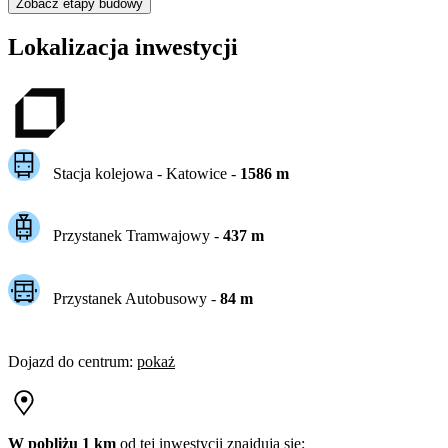
Zobacz etapy budowy
Lokalizacja inwestycji
Stacja kolejowa -
Katowice
-
1586
m
Przystanek Tramwajowy
-
437
m
Przystanek Autobusowy
-
84
m
Dojazd do centrum
:
pokaż
W pobliżu 1 km
od tej
inwestycji
znajdują się: