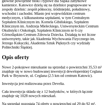
głównie powojenne bloki i typowe dla Śląska zabytkowe
kamienice. Katowice dzielą się na dzielnice pogrupowane w
zespoły dzielnic: zespół północny, śródmiejski, południowy,
wschodni i zachodni. Miasto jest wojewódzkim centrum
medycznym, z kilkunastoma szpitalami, w tym Centralnym
Szpitalem Klinicznym im. Kornela Gibińskiego, Szpitalem
Klinicznym im. Andrzeja Mieleckiego, Uniwersyteckim Centrum
Okulistyki i Onkologii, Szpitalem Klinicznym nr 6 czy
Górnośląskim Centrum Zdrowia Dziecka. Działają tu też liczne
uniwersytety, takie jak Akademia Wychowania Fizycznego im.
Jerzego Kukuczki, Akademia Sztuk Pięknych czy wydziały
Politechniki Śląskiej.
Opis oferty
Nowe 2-pokojowe mieszkanie na sprzedaż o powierzchni 35,53 m²
znajduje się w nowo
budowanej
inwestycji deweloperskiej
Ceglana
Park
w Brynowie
,
ul. Ceglana
(2.5 km od centrum Katowic).
Inwestycja
jest realizowana
przez
Develia.
Cała inwestycja składa się z
12
budynków
,
w których
łącznie
znajduje się 1028 nowych mieszkań.
Na sprzedaż pozostają 74 oferty o powierzchni od 29 do 92 m².