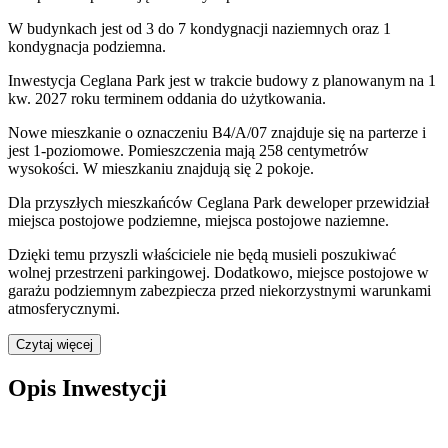
W budynkach jest od 3 do 7 kondygnacji naziemnych
oraz 1
kondygnacja podziemna.
Inwestycja Ceglana Park jest w trakcie budowy z planowanym na 1
kw. 2027 roku terminem oddania do użytkowania
.
Nowe mieszkanie
o oznaczeniu
B4/A/07
znajduje się na parterze
i
jest
1
-poziomow
e
. Pomieszczenia mają
258
centymetrów
wysokości. W
mieszkaniu
znajdują
się
2
pokoje
.
Dla przyszłych mieszkańców
Ceglana Park
deweloper przewidział
miejsca postojowe podziemne, miejsca postojowe naziemne
.
Dzięki temu przyszli właściciele nie będą musieli poszukiwać
wolnej przestrzeni parkingowej.
Dodatkowo, miejsce postojowe w
garażu podziemnym zabezpiecza przed niekorzystnymi warunkami
atmosferycznymi.
Czytaj więcej
Opis Inwestycji