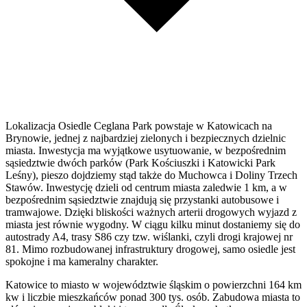
Lokalizacja Osiedle Ceglana Park powstaje w Katowicach na
Brynowie, jednej z najbardziej zielonych i bezpiecznych dzielnic
miasta. Inwestycja ma wyjątkowe usytuowanie, w bezpośrednim
sąsiedztwie dwóch parków (Park Kościuszki i Katowicki Park
Leśny), pieszo dojdziemy stąd także do Muchowca i Doliny Trzech
Stawów. Inwestycję dzieli od centrum miasta zaledwie 1 km, a w
bezpośrednim sąsiedztwie znajdują się przystanki autobusowe i
tramwajowe. Dzięki bliskości ważnych arterii drogowych wyjazd z
miasta jest równie wygodny. W ciągu kilku minut dostaniemy się do
autostrady A4, trasy S86 czy tzw. wiślanki, czyli drogi krajowej nr
81. Mimo rozbudowanej infrastruktury drogowej, samo osiedle jest
spokojne i ma kameralny charakter.
Katowice to miasto w województwie śląskim o powierzchni 164 km
kw i liczbie mieszkańców ponad 300 tys. osób. Zabudowa miasta to