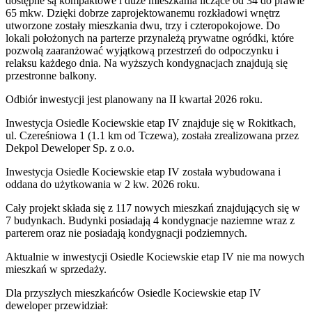
dostępne są kompaktowe i duże mieszkania liczące od 34 do prawie
65 mkw. Dzięki dobrze zaprojektowanemu rozkładowi wnętrz
utworzone zostały mieszkania dwu, trzy i czteropokojowe. Do
lokali położonych na parterze przynależą prywatne ogródki, które
pozwolą zaaranżować wyjątkową przestrzeń do odpoczynku i
relaksu każdego dnia. Na wyższych kondygnacjach znajdują się
przestronne balkony.
Odbiór inwestycji jest planowany na II kwartał 2026 roku.
Inwestycja Osiedle Kociewskie etap IV znajduje się w Rokitkach,
ul. Czereśniowa 1 (1.1 km od Tczewa), została zrealizowana przez
Dekpol Deweloper Sp. z o.o.
Inwestycja Osiedle Kociewskie etap IV została wybudowana i
oddana do użytkowania w 2 kw. 2026 roku.
Cały projekt składa się z 117 nowych mieszkań znajdujących się w
7 budynkach. Budynki posiadają 4 kondygnacje naziemne wraz z
parterem oraz nie posiadają kondygnacji podziemnych.
Aktualnie w inwestycji
Osiedle Kociewskie etap IV
nie ma nowych
mieszkań w sprzedaży.
Dla przyszłych mieszkańców Osiedle Kociewskie etap IV
deweloper przewidział: