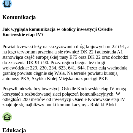
Komunikacja
Jak wygląda komunikacja w okolicy inwestycji Osiedle
Kociewskie etap IV?
Powiat tczewski leży na skrzyżowaniu dróg krajowych nr 22 i 91, a
na jego terytorium przecinają się również DK 22 i autostrada A1
stanowiąca część europejskiej trasy E75 oraz DK 22 oraz dochodzi
do złączenia DK 91 i 90. Przez region biegną też drogi
wojewódzkie: 229, 230, 234, 623, 641, 644. Przez całą wschodnią
granicę powiatu ciągnie się Wisła. Na terenie powiatu kursują
autobusy PKS, Szybka Kolej Miejska oraz pociągi PKP.
Przyszli mieszkańcy inwestycji Osiedle Kociewskie etap IV mogą
korzystać z rozbudowanej sieci połączeń komunikacyjnych. W
odległości 200 metrów od inwestycji Osiedle Kociewskie etap IV
znajduje się najbliższy punkt komunikacyjny - Rokitki Bloki.
Edukacja