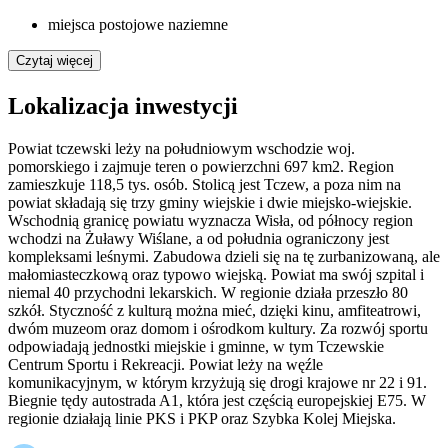
miejsca postojowe naziemne
Czytaj więcej
Lokalizacja inwestycji
Powiat tczewski leży na południowym wschodzie woj.
pomorskiego i zajmuje teren o powierzchni 697 km2. Region
zamieszkuje 118,5 tys. osób. Stolicą jest Tczew, a poza nim na
powiat składają się trzy gminy wiejskie i dwie miejsko-wiejskie.
Wschodnią granicę powiatu wyznacza Wisła, od północy region
wchodzi na Żuławy Wiślane, a od południa ograniczony jest
kompleksami leśnymi. Zabudowa dzieli się na tę zurbanizowaną, ale
małomiasteczkową oraz typowo wiejską. Powiat ma swój szpital i
niemal 40 przychodni lekarskich. W regionie działa przeszło 80
szkół. Styczność z kulturą można mieć, dzięki kinu, amfiteatrowi,
dwóm muzeom oraz domom i ośrodkom kultury. Za rozwój sportu
odpowiadają jednostki miejskie i gminne, w tym Tczewskie
Centrum Sportu i Rekreacji. Powiat leży na węźle
komunikacyjnym, w którym krzyżują się drogi krajowe nr 22 i 91.
Biegnie tędy autostrada A1, która jest częścią europejskiej E75. W
regionie działają linie PKS i PKP oraz Szybka Kolej Miejska.