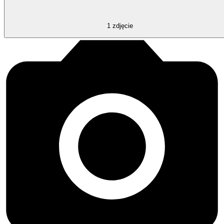
1
zdjęcie