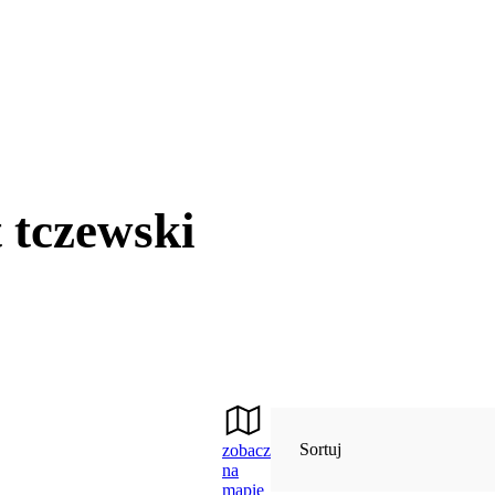
 tczewski
Sortuj
zobacz
na
mapie