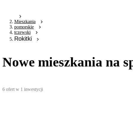
Mieszkania
pomorskie
tczewski
Rokitki
Nowe mieszkania na sp
6
ofert
w
1
inwestycji