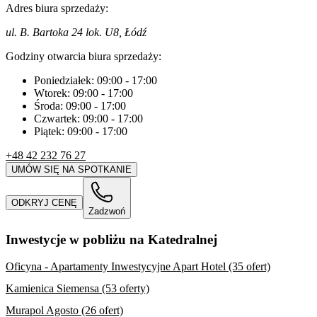
Adres biura sprzedaży:
ul. B. Bartoka 24 lok. U8, Łódź
Godziny otwarcia biura sprzedaży:
Poniedziałek:
09:00
-
17:00
Wtorek:
09:00
-
17:00
Środa:
09:00
-
17:00
Czwartek:
09:00
-
17:00
Piątek:
09:00
-
17:00
+48 42 232 76 27
UMÓW SIĘ NA SPOTKANIE
ODKRYJ CENĘ
Zadzwoń
Inwestycje w pobliżu na Katedralnej
Oficyna - Apartamenty Inwestycyjne Apart Hotel (35 ofert)
Kamienica Siemensa (53 oferty)
Murapol Agosto (26 ofert)