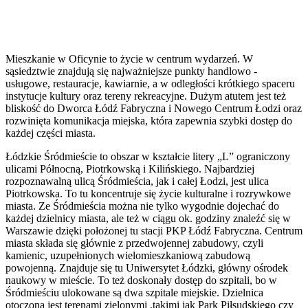
Mieszkanie w Oficynie to życie w centrum wydarzeń. W
sąsiedztwie znajdują się najważniejsze punkty handlowo -
usługowe, restauracje, kawiarnie, a w odległości krótkiego spaceru
instytucje kultury oraz tereny rekreacyjne. Dużym atutem jest też
bliskość do Dworca Łódź Fabryczna i Nowego Centrum Łodzi oraz
rozwinięta komunikacja miejska, która zapewnia szybki dostęp do
każdej części miasta.
Łódzkie Śródmieście to obszar w kształcie litery „L” ograniczony
ulicami Północną, Piotrkowską i Kilińskiego. Najbardziej
rozpoznawalną ulicą Śródmieścia, jak i całej Łodzi, jest ulica
Piotrkowska. To tu koncentruje się życie kulturalne i rozrywkowe
miasta. Ze Śródmieścia można nie tylko wygodnie dojechać do
każdej dzielnicy miasta, ale też w ciągu ok. godziny znaleźć się w
Warszawie dzięki położonej tu stacji PKP Łódź Fabryczna. Centrum
miasta składa się głównie z przedwojennej zabudowy, czyli
kamienic, uzupełnionych wielomieszkaniową zabudową
powojenną. Znajduje się tu Uniwersytet Łódzki, główny ośrodek
naukowy w mieście. To też doskonały dostęp do szpitali, bo w
Śródmieściu ulokowane są dwa szpitale miejskie. Dzielnica
otoczona jest terenami zielonymi ,takimi jak Park Piłsudskiego czy