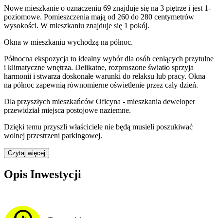
Nowe mieszkanie
o oznaczeniu
69
znajduje się na 3 piętrze
i jest
1
-
poziomow
e
. Pomieszczenia mają
od 260 do 280
centymetrów
wysokości. W
mieszkaniu
znajduje
się
1
pokój
.
Okna w mieszkaniu wychodzą na północ.
Północna ekspozycja to idealny wybór dla osób ceniących przytulne
i klimatyczne wnętrza. Delikatne, rozproszone światło sprzyja
harmonii i stwarza doskonałe warunki do relaksu lub pracy. Okna
na północ zapewnią równomierne oświetlenie przez cały dzień.
Dla przyszłych mieszkańców
Oficyna - mieszkania
deweloper
przewidział
miejsca postojowe naziemne
.
Dzięki temu przyszli właściciele nie będą musieli poszukiwać
wolnej przestrzeni parkingowej.
Czytaj więcej
Opis Inwestycji