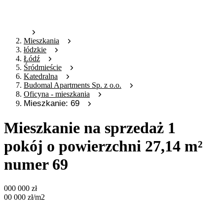
Mieszkania
łódzkie
Łódź
Śródmieście
Katedralna
Budomal Apartments Sp. z o.o.
Oficyna - mieszkania
Mieszkanie: 69
Mieszkanie na sprzedaż 1
pokój o powierzchni 27,14 m²
numer 69
000 000
zł
00 000
zł
/m2