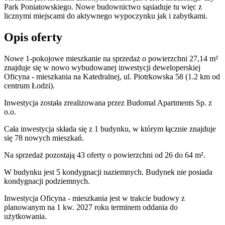
Park Poniatowskiego. Nowe budownictwo sąsiaduje tu więc z
licznymi miejscami do aktywnego wypoczynku jak i zabytkami.
Opis oferty
Nowe 1-pokojowe mieszkanie na sprzedaż o powierzchni 27,14 m²
znajduje się w nowo
wybudowanej
inwestycji deweloperskiej
Oficyna - mieszkania
na Katedralnej
,
ul. Piotrkowska
58
(1.2 km od
centrum Łodzi).
Inwestycja
została zrealizowana
przez
Budomal Apartments Sp. z
o.o.
Cała inwestycja składa się z
1
budynku
,
w którym
łącznie znajduje
się 78 nowych mieszkań.
Na sprzedaż pozostają 43 oferty o powierzchni od 26 do 64 m².
W budynku jest 5 kondygnacji naziemnych
. Budynek nie posiada
kondygnacji podziemnych.
Inwestycja Oficyna - mieszkania jest w trakcie budowy z
planowanym na 1 kw. 2027 roku terminem oddania do
użytkowania
.