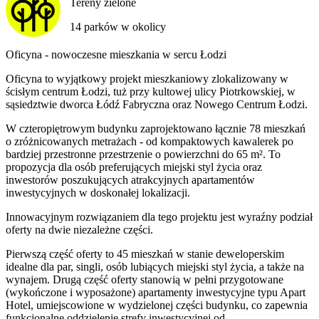
Tereny zielone
14 parków w okolicy
Oficyna - nowoczesne mieszkania w sercu Łodzi
Oficyna to wyjątkowy projekt mieszkaniowy zlokalizowany w
ścisłym centrum Łodzi, tuż przy kultowej ulicy Piotrkowskiej, w
sąsiedztwie dworca Łódź Fabryczna oraz Nowego Centrum Łodzi.
W czteropiętrowym budynku zaprojektowano łącznie 78 mieszkań
o zróżnicowanych metrażach - od kompaktowych kawalerek po
bardziej przestronne przestrzenie o powierzchni do 65 m². To
propozycja dla osób preferujących miejski styl życia oraz
inwestorów poszukujących atrakcyjnych apartamentów
inwestycyjnych w doskonałej lokalizacji.
Innowacyjnym rozwiązaniem dla tego projektu jest wyraźny podział
oferty na dwie niezależne części.
Pierwszą część oferty to 45 mieszkań w stanie deweloperskim
idealne dla par, singli, osób lubiących miejski styl życia, a także na
wynajem. Drugą część oferty stanowią w pełni przygotowane
(wykończone i wyposażone) apartamenty inwestycyjne typu Apart
Hotel, umiejscowione w wydzielonej części budynku, co zapewnia
funkcjonalne oddzielenie strefy inwestycyjnej od