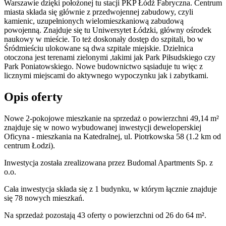
Warszawie dzięki położonej tu stacji PKP Łódź Fabryczna. Centrum
miasta składa się głównie z przedwojennej zabudowy, czyli
kamienic, uzupełnionych wielomieszkaniową zabudową
powojenną. Znajduje się tu Uniwersytet Łódzki, główny ośrodek
naukowy w mieście. To też doskonały dostęp do szpitali, bo w
Śródmieściu ulokowane są dwa szpitale miejskie. Dzielnica
otoczona jest terenami zielonymi ,takimi jak Park Piłsudskiego czy
Park Poniatowskiego. Nowe budownictwo sąsiaduje tu więc z
licznymi miejscami do aktywnego wypoczynku jak i zabytkami.
Opis oferty
Nowe 2-pokojowe mieszkanie na sprzedaż o powierzchni 49,14 m²
znajduje się w nowo
wybudowanej
inwestycji deweloperskiej
Oficyna - mieszkania
na Katedralnej
,
ul. Piotrkowska
58
(1.2 km od
centrum Łodzi).
Inwestycja
została zrealizowana
przez
Budomal Apartments Sp. z
o.o.
Cała inwestycja składa się z
1
budynku
,
w którym
łącznie znajduje
się 78 nowych mieszkań.
Na sprzedaż pozostają 43 oferty o powierzchni od 26 do 64 m².