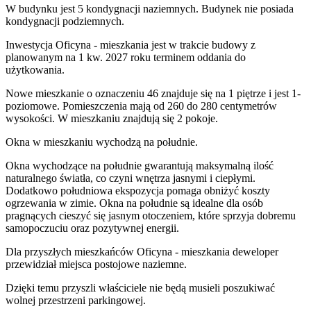
W budynku jest 5 kondygnacji naziemnych
. Budynek nie posiada
kondygnacji podziemnych.
Inwestycja Oficyna - mieszkania jest w trakcie budowy z
planowanym na 1 kw. 2027 roku terminem oddania do
użytkowania
.
Nowe mieszkanie
o oznaczeniu
46
znajduje się na 1 piętrze
i jest
1
-
poziomow
e
. Pomieszczenia mają
od 260 do 280
centymetrów
wysokości. W
mieszkaniu
znajdują
się
2
pokoje
.
Okna w mieszkaniu wychodzą na południe.
Okna wychodzące na południe gwarantują maksymalną ilość
naturalnego światła, co czyni wnętrza jasnymi i ciepłymi.
Dodatkowo południowa ekspozycja pomaga obniżyć koszty
ogrzewania w zimie. Okna na południe są idealne dla osób
pragnących cieszyć się jasnym otoczeniem, które sprzyja dobremu
samopoczuciu oraz pozytywnej energii.
Dla przyszłych mieszkańców
Oficyna - mieszkania
deweloper
przewidział
miejsca postojowe naziemne
.
Dzięki temu przyszli właściciele nie będą musieli poszukiwać
wolnej przestrzeni parkingowej.