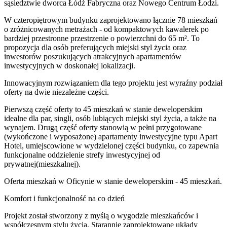
sąsiedztwie dworca Łódź Fabryczna oraz Nowego Centrum Łodzi.
W czteropiętrowym budynku zaprojektowano łącznie 78 mieszkań
o zróżnicowanych metrażach - od kompaktowych kawalerek po
bardziej przestronne przestrzenie o powierzchni do 65 m². To
propozycja dla osób preferujących miejski styl życia oraz
inwestorów poszukujących atrakcyjnych apartamentów
inwestycyjnych w doskonałej lokalizacji.
Innowacyjnym rozwiązaniem dla tego projektu jest wyraźny podział
oferty na dwie niezależne części.
Pierwszą część oferty to 45 mieszkań w stanie deweloperskim
idealne dla par, singli, osób lubiących miejski styl życia, a także na
wynajem. Drugą część oferty stanowią w pełni przygotowane
(wykończone i wyposażone) apartamenty inwestycyjne typu Apart
Hotel, umiejscowione w wydzielonej części budynku, co zapewnia
funkcjonalne oddzielenie strefy inwestycyjnej od
prywatnej(mieszkalnej).
Oferta mieszkań w Oficynie w stanie deweloperskim - 45 mieszkań.
Komfort i funkcjonalność na co dzień
Projekt został stworzony z myślą o wygodzie mieszkańców i
współczesnym stylu życia. Starannie zaprojektowane układy