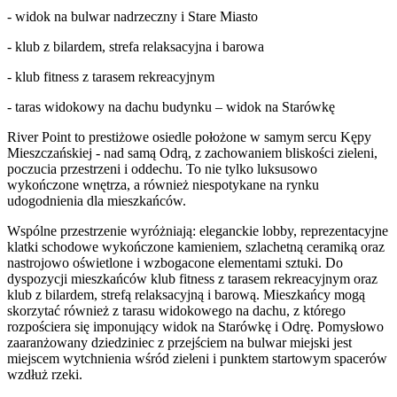
- widok na bulwar nadrzeczny i Stare Miasto
- klub z bilardem, strefa relaksacyjna i barowa
- klub fitness z tarasem rekreacyjnym
- taras widokowy na dachu budynku – widok na Starówkę
River Point to prestiżowe osiedle położone w samym sercu Kępy
Mieszczańskiej - nad samą Odrą, z zachowaniem bliskości zieleni,
poczucia przestrzeni i oddechu. To nie tylko luksusowo
wykończone wnętrza, a również niespotykane na rynku
udogodnienia dla mieszkańców.
Wspólne przestrzenie wyróżniają: eleganckie lobby, reprezentacyjne
klatki schodowe wykończone kamieniem, szlachetną ceramiką oraz
nastrojowo oświetlone i wzbogacone elementami sztuki. Do
dyspozycji mieszkańców klub fitness z tarasem rekreacyjnym oraz
klub z bilardem, strefą relaksacyjną i barową. Mieszkańcy mogą
skorzytać również z tarasu widokowego na dachu, z którego
rozpościera się imponujący widok na Starówkę i Odrę. Pomysłowo
zaaranżowany dziedziniec z przejściem na bulwar miejski jest
miejscem wytchnienia wśród zieleni i punktem startowym spacerów
wzdłuż rzeki.