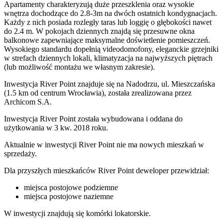
Apartamenty charakteryzują duże przeszklenia oraz wysokie
wnętrza dochodzące do 2.8-3m na dwóch ostatnich kondygnacjach.
Każdy z nich posiada rozległy taras lub loggię o głębokości nawet
do 2.4 m. W pokojach dziennych znajdą się przesuwne okna
balkonowe zapewniające maksymalne doświetlenie pomieszczeń.
Wysokiego standardu dopełnią videodomofony, eleganckie grzejniki
w strefach dziennych lokali, klimatyzacja na najwyższych piętrach
(lub możliwość montażu we własnym zakresie).
Inwestycja River Point znajduje się na Nadodrzu, ul. Mieszczańska
(1.5 km od centrum Wrocławia), została zrealizowana przez
Archicom S.A.
Inwestycja River Point została wybudowana i oddana do
użytkowania w 3 kw. 2018 roku.
Aktualnie w inwestycji
River Point
nie ma nowych mieszkań w
sprzedaży.
Dla przyszłych mieszkańców River Point deweloper przewidział:
miejsca postojowe podziemne
miejsca postojowe naziemne
W inwestycji znajdują się komórki lokatorskie.