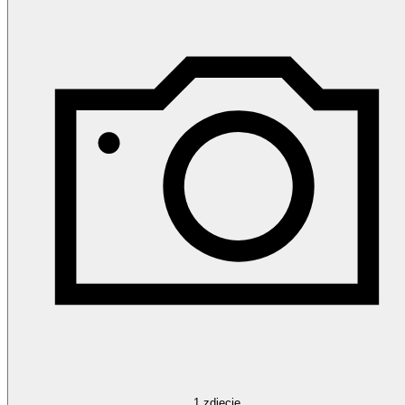
1
zdjęcie