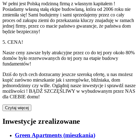
W pełni jest Polską rodzinną firmą z własnym kapitałem !
Posiadamy własną stałą ekipe budowlaną, która od 2006 roku nie
zmieniła się! Sami budujemy i sami sprzedajemy przez co cały
proces od zakupu ziemi do przekazania kluczy znajaduję w ramach
jednej firmy, przez co macie państwo gwarancje, że państwa dom
będzie bezpieczny!
5. CENA!
Nasze ceny zawsze były atrakcyjne przez co do tej pory około 80%
domów było rezerwowanych do tej pory na etapie budowy
fundamentów!
Dziś do tych cech dorzucamy jeszcze szeroką ofertę, u nas możesz
kupić zarówno mieszkanie jak i szeregówke, bliźniaka, dom
jednorodzinny czy wille. Oglądnij nasze inwestycje i sprawdź nasze
możliwości ! BĄDŹ SZCZĘŚLIWY w wybudowanym przez NAS
dla CIEBIE domu!
Czytaj więcej
Inwestycje zrealizowane
Green Apartments
(
mieszkania
)