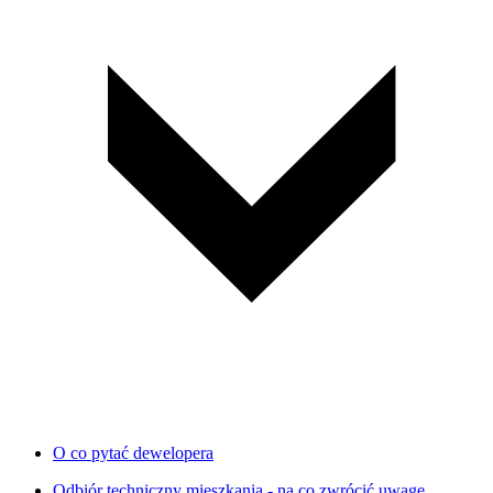
O co pytać dewelopera
Odbiór techniczny mieszkania - na co zwrócić uwagę