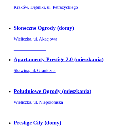
Kraków, Dębniki, ul. Petrażyckiego
Oferta archiwalna
Słoneczne Ogrody
(
domy
)
Wieliczka, ul. Akacjowa
Oferta archiwalna
Apartamenty Prestige 2.0
(
mieszkania
)
Skawina, ul. Graniczna
Oferta archiwalna
Południowe Ogrody
(
mieszkania
)
Wieliczka, ul. Niepołomska
Oferta archiwalna
Prestige City
(
domy
)