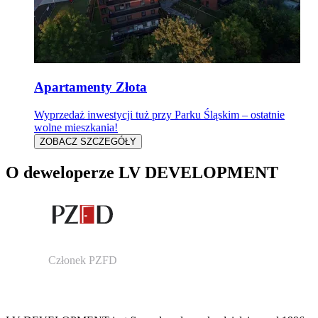
Apartamenty Złota
Wyprzedaż inwestycji tuż przy Parku Śląskim – ostatnie
wolne mieszkania!
ZOBACZ SZCZEGÓŁY
O deweloperze LV DEVELOPMENT
Członek PZFD