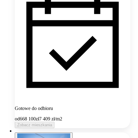
Gotowe do odbioru
od
668 100
zł
7 409
zł/m2
Zobacz mieszkania