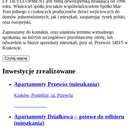
LV DEVELOPMENT jest firmą deweloperską działającą od 1996
roku. Właściciel spółki jest także współwłaścicielem Spółki Mar-
Tom jednego z czołowych producentów drzwi wejściowych do
domów jednorodzinnych, jak i mieszkań, zaopatrując rynek polski,
oraz europejski.
Zapraszamy do kontaktu, oraz ustalenia terminu wirtualnego
spotkania, na którym szczegółowo przedstawimy ofertę, lub
odwiedzin w biurze sprzedaży mieszkań, przy ul. Przewóz 34D/5 w
Krakowie.
Czytaj więcej
Inwestycje zrealizowane
Apartamenty Przewóz
(
mieszkania
)
Kraków, Podgórze, ul. Przewóz
Oferta archiwalna
Apartamenty Działkowa – gotowe do odbioru
(
mieszkania
)