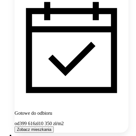
Gotowe do odbioru
od
399 616
zł
10 350
zł/m2
Zobacz mieszkania