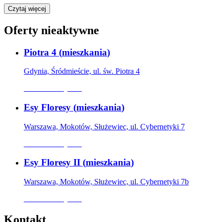
Czytaj więcej
Oferty nieaktywne
Piotra 4
(
mieszkania
)
Gdynia, Śródmieście, ul. św. Piotra 4
Oferta nieaktywna
Esy Floresy
(
mieszkania
)
Warszawa, Mokotów, Służewiec, ul. Cybernetyki 7
Oferta nieaktywna
Esy Floresy II
(
mieszkania
)
Warszawa, Mokotów, Służewiec, ul. Cybernetyki 7b
Oferta nieaktywna
Kontakt