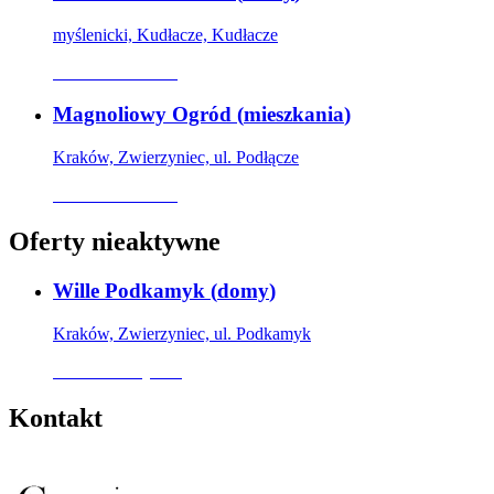
myślenicki, Kudłacze, Kudłacze
Oferta archiwalna
Magnoliowy Ogród
(
mieszkania
)
Kraków, Zwierzyniec, ul. Podłącze
Oferta archiwalna
Oferty nieaktywne
Wille Podkamyk
(
domy
)
Kraków, Zwierzyniec, ul. Podkamyk
Oferta nieaktywna
Kontakt