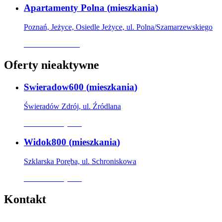
Apartamenty Polna
(
mieszkania
)
Poznań, Jeżyce, Osiedle Jeżyce, ul. Polna/Szamarzewskiego
Oferta archiwalna
Oferty nieaktywne
Swieradow600
(
mieszkania
)
Świeradów Zdrój, ul. Źródlana
Oferta nieaktywna
Widok800
(
mieszkania
)
Szklarska Poręba, ul. Schroniskowa
Oferta nieaktywna
Kontakt