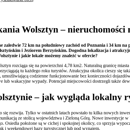
ania Wolsztyn – nieruchomości 
ne zaledwie 72 km na południowy zachód od Poznania i 34 km na 
sztyńskim i Jeziorem Berzyńskim. Dogodna lokalizacja i atrakcyjn
sztynie i jakie lokale możemy znaleźć w ofercie?
ztyn rozciąga się na powierzchni 4,78 km2. Naturalną granicę miasta wy
 przyciągają tu każdego roku turystów. Atrakcyjna okolica cieszy się 
turę, umożliwiającą codzienne funkcjonowanie bez konieczności dojazd
 lub wakacyjne wypady. Potencjał miejscowości dostrzegli także dewel
lsztynie – jak wygląda lokalny 
ię rozwija. Tylko w ostatnich latach powstało tu kilka nowych inwes
unikacją ze stolicą województwa i Zieloną Górą. Nowe inwestycje w Wo
. Osiedla położone są w cichej i spokojnej okolicy, co sprzyja wypocz
 jak i weekendowej bazy turystycznej lub pod wynajem.