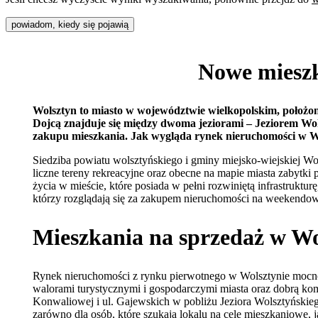
powiadom, kiedy się pojawią
Nowe mieszk
Wolsztyn to miasto w województwie wielkopolskim, położo
Dojcą znajduje się między dwoma jeziorami – Jeziorem Wol
zakupu mieszkania. Jak wygląda rynek nieruchomości w Wol
Siedziba powiatu wolsztyńskiego i gminy miejsko-wiejskiej Wols
liczne tereny rekreacyjne oraz obecne na mapie miasta zabytki
życia w mieście, które posiada w pełni rozwiniętą infrastruk
którzy rozglądają się za zakupem nieruchomości na weekendowe
Mieszkania na sprzedaż w Wo
Rynek nieruchomości z rynku pierwotnego w Wolsztynie mocno s
walorami turystycznymi i gospodarczymi miasta oraz dobrą kom
Konwaliowej i ul. Gajewskich w pobliżu Jeziora Wolsztyńskiego
zarówno dla osób, które szukają lokalu na cele mieszkaniowe,