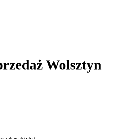
przedaż Wolsztyn
yszukiwarki ofert
.