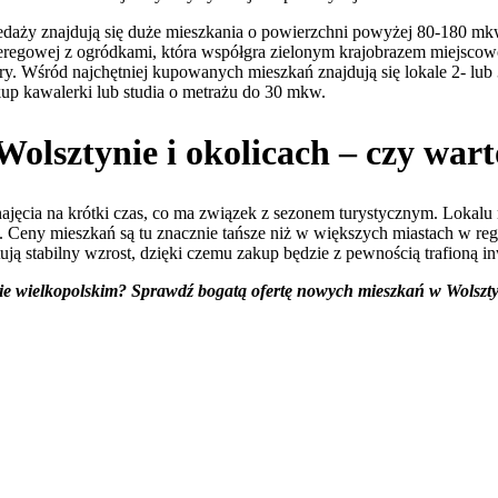
aży znajdują się duże mieszkania o powierzchni powyżej 80-180 mkw
egowej z ogródkami, która współgra zielonym krajobrazem miejscowo
pary. Wśród najchętniej kupowanych mieszkań znajdują się lokale 2- l
p kawalerki lub studia o metrażu do 30 mkw.
olsztynie i okolicach – czy war
ajęcia na krótki czas, co ma związek z sezonem turystycznym. Lokalu
. Ceny mieszkań są tu znacznie tańsze niż w większych miastach w re
 stabilny wzrost, dzięki czemu zakup będzie z pewnością trafioną in
 wielkopolskim? Sprawdź bogatą ofertę nowych mieszkań w Wolsztyni