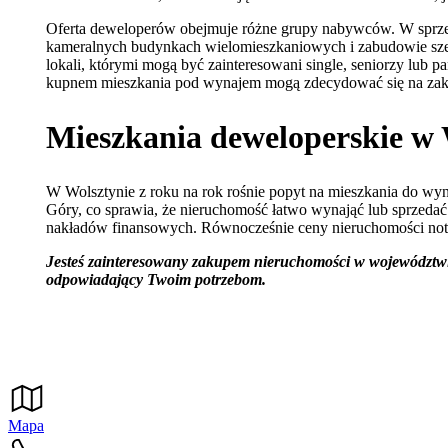
Oferta deweloperów obejmuje różne grupy nabywców. W sprzed
kameralnych budynkach wielomieszkaniowych i zabudowie szer
lokali, którymi mogą być zainteresowani single, seniorzy lub 
kupnem mieszkania pod wynajem mogą zdecydować się na zaku
Mieszkania deweloperskie w W
W Wolsztynie z roku na rok rośnie popyt na mieszkania do wyn
Góry, co sprawia, że nieruchomość łatwo wynająć lub sprzedać
nakładów finansowych. Równocześnie ceny nieruchomości notują
Jesteś zainteresowany zakupem nieruchomości w województwie
odpowiadający Twoim potrzebom.
Mapa