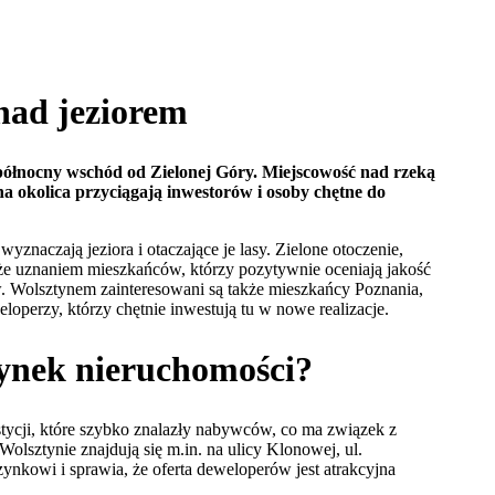
nad jeziorem
północny wschód od Zielonej Góry. Miejscowość nad rzeką
a okolica przyciągają inwestorów i osoby chętne do
znaczają jeziora i otaczające je lasy. Zielone otoczenie,
także uznaniem mieszkańców, którzy pozytywnie oceniają jakość
ów. Wolsztynem zainteresowani są także mieszkańcy Poznania,
operzy, którzy chętnie inwestują tu w nowe realizacje.
rynek nieruchomości?
tycji, które szybko znalazły nabywców, co ma związek z
lsztynie znajdują się m.in. na ulicy Klonowej, ul.
ynkowi i sprawia, że oferta deweloperów jest atrakcyjna