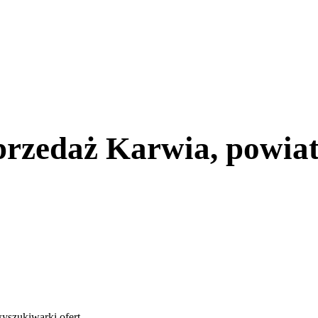
przedaż Karwia, powiat
yszukiwarki ofert
.