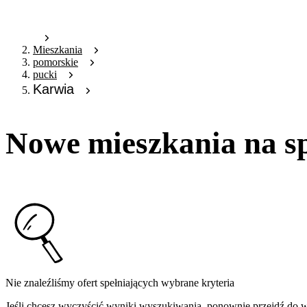
Mieszkania
pomorskie
pucki
Karwia
Nowe mieszkania na s
Nie znaleźliśmy ofert spełniających wybrane kryteria
Jeśli chcesz wyczyścić wyniki wyszukiwania, ponownie przejdź do
w