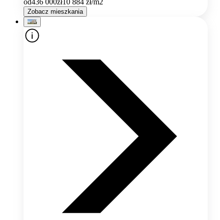
od
436 000
zł
10 884
zł/m2
Zobacz mieszkania