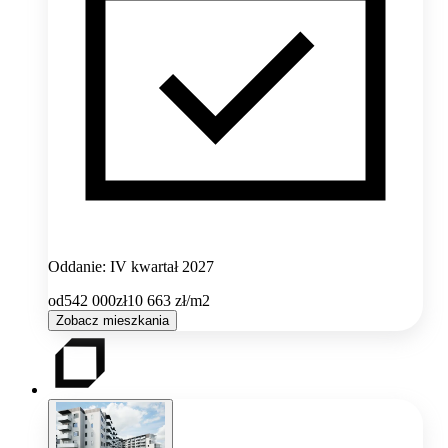
Oddanie: IV kwartał 2027
od
542 000
zł
10 663
zł/m2
Zobacz mieszkania