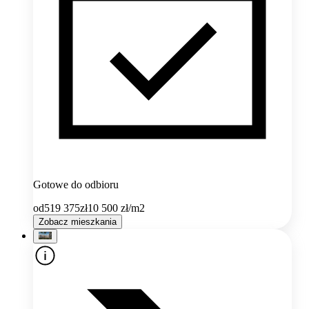
Gotowe do odbioru
od
519 375
zł
10 500
zł/m2
Zobacz mieszkania