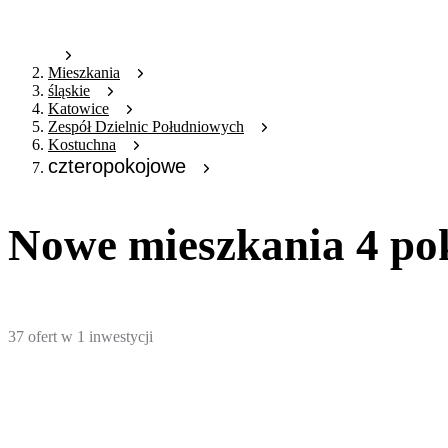
Mieszkania
śląskie
Katowice
Zespół Dzielnic Południowych
Kostuchna
czteropokojowe
Nowe mieszkania 4 po
37
ofert
w
1
inwestycji