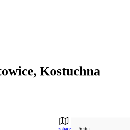
towice, Kostuchna
Sortuj
zobacz