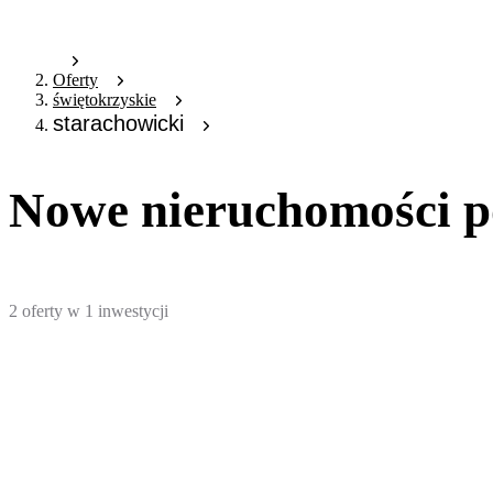
Oferty
świętokrzyskie
starachowicki
Nowe nieruchomości p
2
oferty
w
1
inwestycji