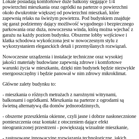
Lokale posiadają komfortowe duże balkony sięgające 1/4
powierzchni mieszkania oraz ogródki na parterze o powierzchni
około dwukrotnie większej od powierzchni mieszkań, które
zapewnią relaks na świeżym powietrzu. Pod budynkiem znajduje
się garaż podziemny dający możliwość wygodnego i bezpiecznego
parkowania oraz duża, nowoczesna winda, którą można wjechać z
garażu na każdy poziom budynku. Obszerne lobby wejściowe i
klatka schodowa wykończona jest w nowoczesnym stylu z
wykorzystaniem eleganckich detali i przemyślanych rozwiązań.
Nowoczesne urządzenia i instalacje techniczne oraz wysokiej
jakości materiały budowlane zapewnią zdrowe i komfortowe
warunki życia w mieszkaniu, dzięki nim budynek będzie niezwykle
energooszczędny i będzie panował w nim zdrowy mikroklimat.
Główne zalety budynku to:
- mieszkania o różnych metrażach z narożnymi witrynami,
balkonami i ogródkami. Mieszkania na parterze z ogrodami są
świetną alternatywą dla domów jednorodzinnych,
- obszerne przeszklenia okienne, czyli jasne i dobrze nasłonecznione
pomieszczenia oraz kontakt z otoczeniem dające efekt
nieograniczonej przestrzeni - powiększają wizualnie mieszkanie,
- zastosowane innowacyjne rozwiązania technologiczne, jakich