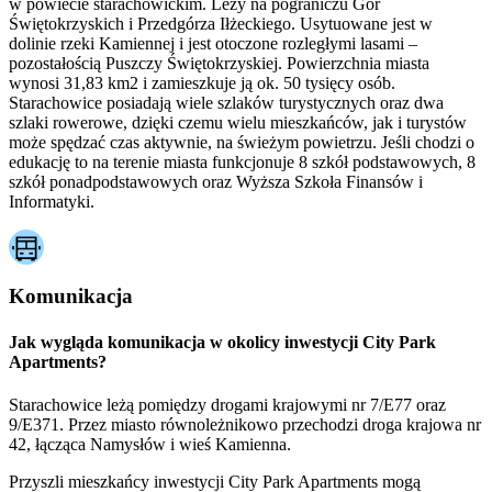
w powiecie starachowickim. Leży na pograniczu Gór
Świętokrzyskich i Przedgórza Iłżeckiego. Usytuowane jest w
dolinie rzeki Kamiennej i jest otoczone rozległymi lasami –
pozostałością Puszczy Świętokrzyskiej. Powierzchnia miasta
wynosi 31,83 km2 i zamieszkuje ją ok. 50 tysięcy osób.
Starachowice posiadają wiele szlaków turystycznych oraz dwa
szlaki rowerowe, dzięki czemu wielu mieszkańców, jak i turystów
może spędzać czas aktywnie, na świeżym powietrzu. Jeśli chodzi o
edukację to na terenie miasta funkcjonuje 8 szkół podstawowych, 8
szkół ponadpodstawowych oraz Wyższa Szkoła Finansów i
Informatyki.
Komunikacja
Jak wygląda komunikacja w okolicy inwestycji City Park
Apartments?
Starachowice leżą pomiędzy drogami krajowymi nr 7/E77 oraz
9/E371. Przez miasto równoleżnikowo przechodzi droga krajowa nr
42, łącząca Namysłów i wieś Kamienna.
Przyszli mieszkańcy inwestycji City Park Apartments mogą