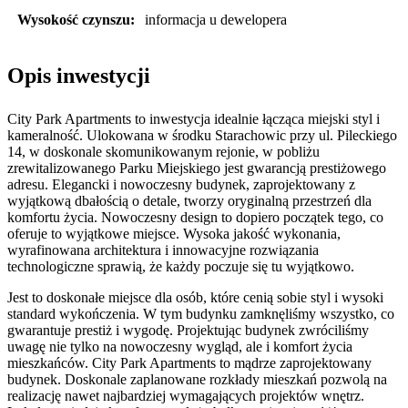
Wysokość czynszu:
informacja u dewelopera
Opis inwestycji
City Park Apartments to inwestycja idealnie łącząca miejski styl i
kameralność. Ulokowana w środku Starachowic przy ul. Pileckiego
14, w doskonale skomunikowanym rejonie, w pobliżu
zrewitalizowanego Parku Miejskiego jest gwarancją prestiżowego
adresu. Elegancki i nowoczesny budynek, zaprojektowany z
wyjątkową dbałością o detale, tworzy oryginalną przestrzeń dla
komfortu życia. Nowoczesny design to dopiero początek tego, co
oferuje to wyjątkowe miejsce. Wysoka jakość wykonania,
wyrafinowana architektura i innowacyjne rozwiązania
technologiczne sprawią, że każdy poczuje się tu wyjątkowo.
Jest to doskonałe miejsce dla osób, które cenią sobie styl i wysoki
standard wykończenia. W tym budynku zamknęliśmy wszystko, co
gwarantuje prestiż i wygodę. Projektując budynek zwróciliśmy
uwagę nie tylko na nowoczesny wygląd, ale i komfort życia
mieszkańców. City Park Apartments to mądrze zaprojektowany
budynek. Doskonale zaplanowane rozkłady mieszkań pozwolą na
realizację nawet najbardziej wymagających projektów wnętrz.