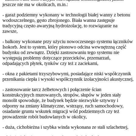
jeszcze nie ma w okolicach, m.in.:
- garaż podziemny wykonany w technologii białej wanny z betonu
wodoszczelnego, gęsto zbrojonego. Biała wanna zastępuje
tradycyjną często awaryjną hydroizolację, to rozwiązanie na
zawsze,
- balkony wykonane przy użyciu nowoczesnego systemu łączników
Isokorb. Jest to system, który pionowo odcina wewnętrzną część
budynku od zewnątrz. Dzięki zastosowaniu tego systemu nie
występują problemy dotyczące przecieków, przemarzań,
odpadających płytek, tynków czy też z zaciekami,
- okna z pakietami trzyszybowymi, posiadające niski współczynnik
przenikania ciepła i wysoki współczynnik izolacyjności akustycznej,
- zastosowanie tarcz żelbetowych i połączenie ścian
konstrukcyjnych murowanych, stropów, słupów w jeden stały
monolit spowoduje, że budynek będzie niezwykle sztywny i
odporny na zmiany klimatyczne, wstrząsy, ruch samochodowy,
osiadanie gruntu wskutek migracji wód podziemnych czy też
prowadzenie robót budowlanych w okolicy,
- duża, cichobieżna i szybka winda wykonana ze stali szlachetnej,