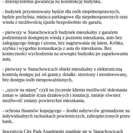
- dziesięcioletnia gwarancja na konstrukcję budynku,
- budynek przystosowany będzie dla osób niepełnosprawnych,
będzie pochylnia, miejsca parkingowe dla niepełnosprawnych oraz
winda z możliwością zjazdu bezpośrednio do garażu,
- pierwszy w Starachowicach budynek mieszkalny z garażem
podziemnym dostępnym windą z poziomu mieszkania, auto bez
zalegającego śniegu i szronu, bez nagrzewania się latem. Krótka,
szybka i wygodna komunikacja z auta do mieszkania. Bez
konieczności wychodzenia na zewnątrz budynku po zaparkowaniu
auta,
- pierwszy w Starachowicach obiekt mieszkalny z elektroniczną
kontrolą dostępu już od granicy działki- strzeżony i monitorowany,
bez dostępu osób nieupoważnionych,
- „szycie na miarę” czyli na życzenie klienta możliwość dokonania
zmian w układzie ścian działowych i instalacji, istnieje również
możliwość zmiany powierzchni mieszkania,
- ochrona finansów kupującego – środki nabywców gromadzone na
indywidualnych rachunkach powierniczych, zabezpieczonych przez
bank,
Inwestycja City Park Apartments znajduje się w Starachowicach