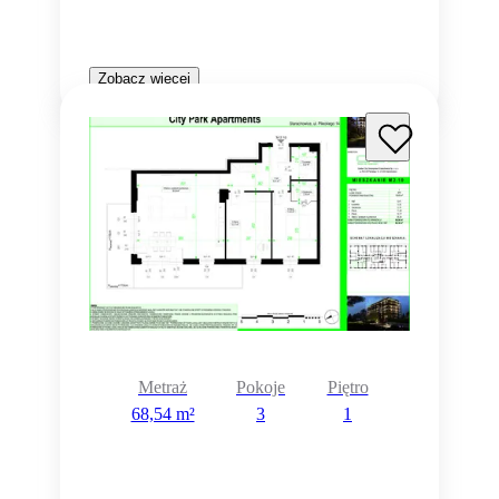
Zobacz więcej
Metraż
Pokoje
Piętro
68,54 m²
3
1