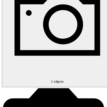
1
zdjęcie