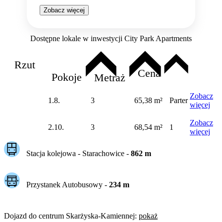
Zobacz więcej
Dostępne lokale w inwestycji City Park Apartments
Rzut
Cena
Pokoje
Metraż
Zobacz
1.8.
3
65,38 m²
Parter
więcej
Zobacz
2.10.
3
68,54 m²
1
więcej
Stacja kolejowa -
Starachowice
-
862
m
Przystanek Autobusowy
-
234
m
Dojazd do centrum
Skarżyska-Kamiennej
:
pokaż