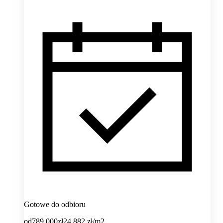
Gotowe do odbioru
od
789 000
zł
24 882
zł/m2