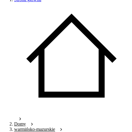
Domy
warmińsko-mazurskie