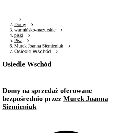
Domy
warmińsko-mazurskie
piski
Pisz
Murek Joanna Siemieniuk
Osiedle Wschód
Osiedle Wschód
Oferta archiwalna
Domy na sprzedaż oferowane
bezpośrednio przez
Murek Joanna
Siemieniuk