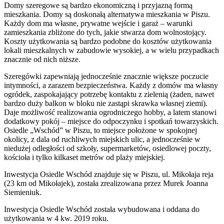
Domy szeregowe są bardzo ekonomiczną i przyjazną formą
mieszkania. Domy są doskonałą alternatywa mieszkania w Piszu.
Każdy dom ma własne, prywatne wejście i garaż – warunki
zamieszkania zbliżone do tych, jakie stwarza dom wolnostojący.
Koszty użytkowania są bardzo podobne do kosztów użytkowania
lokali mieszkalnych w zabudowie wysokiej, a w wielu przypadkach
znacznie od nich niższe.
Szeregówki zapewniają jednocześnie znacznie większe poczucie
intymności, a zarazem bezpieczeństwa. Każdy z domów ma własny
ogródek, zaspokajający potrzebę kontaktu z zielenią (żaden, nawet
bardzo duży balkon w bloku nie zastąpi skrawka własnej ziemi).
Daje możliwość realizowania ogrodniczego hobby, a latem stanowi
dodatkowy pokój – miejsce do odpoczynku i spotkań towarzyskich.
Osiedle „Wschód” w Piszu, to miejsce położone w spokojnej
okolicy, z dala od ruchliwych miejskich ulic, a jednocześnie w
niedużej odległości od szkoły, supermarketów, osiedlowej poczty,
kościoła i tylko kilkaset metrów od plaży miejskiej.
Inwestycja Osiedle Wschód znajduje się w Piszu, ul. Mikołaja reja
(23 km od Mikołajek), została zrealizowana przez Murek Joanna
Siemieniuk.
Inwestycja Osiedle Wschód została wybudowana i oddana do
użytkowania w 4 kw. 2019 roku.