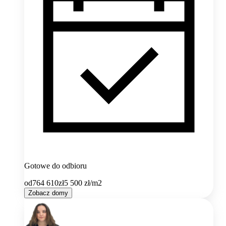
Gotowe do odbioru
od
764 610
zł
5 500
zł/m2
Zobacz domy