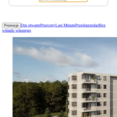
Dni otwarte
Przeceny
Last Minute
Przedsprzedaż
Bez
Promocje
wkładu własnego