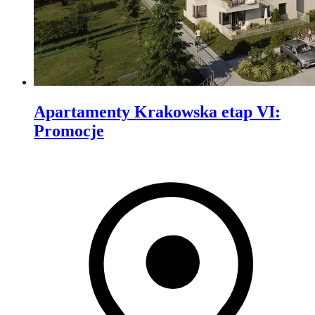
Apartamenty Krakowska etap VI
:
Promocje