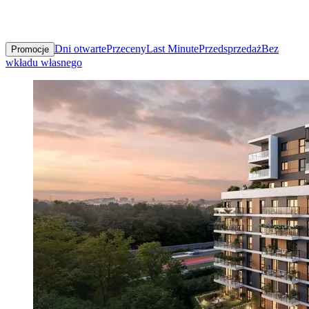
Dni otwarte
Przeceny
Last Minute
Przedsprzedaż
Bez
Promocje
wkładu własnego