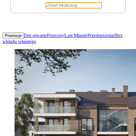
Dni otwarte
Przeceny
Last Minute
Przedsprzedaż
Bez
Promocje
wkładu własnego