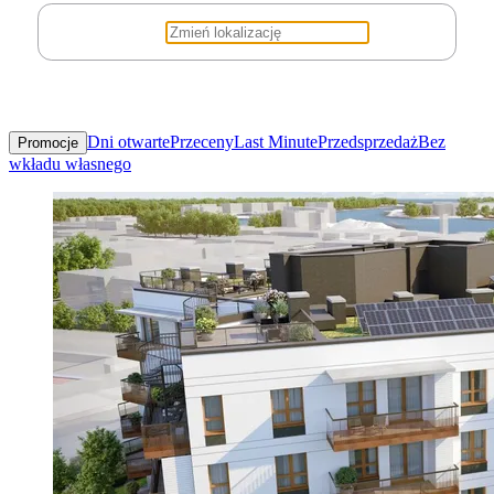
Dni otwarte
Przeceny
Last Minute
Przedsprzedaż
Bez
Promocje
wkładu własnego