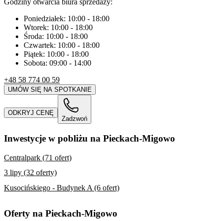
Godziny otwarcia biura sprzedaży:
Poniedziałek:
10:00
-
18:00
Wtorek:
10:00
-
18:00
Środa:
10:00
-
18:00
Czwartek:
10:00
-
18:00
Piątek:
10:00
-
18:00
Sobota:
09:00
-
14:00
+48 58 774 00 59
UMÓW SIĘ NA SPOTKANIE
ODKRYJ CENĘ
Zadzwoń
Inwestycje w pobliżu na Pieckach-Migowo
Centralpark (71 ofert)
3 lipy (32 oferty)
Kusocińskiego - Budynek A (6 ofert)
Oferty na Pieckach-Migowo