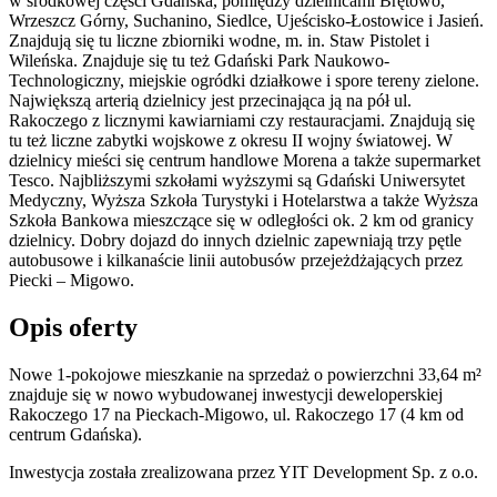
w środkowej części Gdańska, pomiędzy dzielnicami Brętowo,
Wrzeszcz Górny, Suchanino, Siedlce, Ujeścisko-Łostowice i Jasień.
Znajdują się tu liczne zbiorniki wodne, m. in. Staw Pistolet i
Wileńska. Znajduje się tu też Gdański Park Naukowo-
Technologiczny, miejskie ogródki działkowe i spore tereny zielone.
Największą arterią dzielnicy jest przecinająca ją na pół ul.
Rakoczego z licznymi kawiarniami czy restauracjami. Znajdują się
tu też liczne zabytki wojskowe z okresu II wojny światowej. W
dzielnicy mieści się centrum handlowe Morena a także supermarket
Tesco. Najbliższymi szkołami wyższymi są Gdański Uniwersytet
Medyczny, Wyższa Szkoła Turystyki i Hotelarstwa a także Wyższa
Szkoła Bankowa mieszczące się w odległości ok. 2 km od granicy
dzielnicy. Dobry dojazd do innych dzielnic zapewniają trzy pętle
autobusowe i kilkanaście linii autobusów przejeżdżających przez
Piecki – Migowo.
Opis oferty
Nowe 1-pokojowe mieszkanie na sprzedaż o powierzchni 33,64 m²
znajduje się w nowo
wybudowanej
inwestycji deweloperskiej
Rakoczego 17
na Pieckach-Migowo
,
ul. Rakoczego
17
(4 km od
centrum Gdańska).
Inwestycja
została zrealizowana
przez
YIT Development Sp. z o.o.