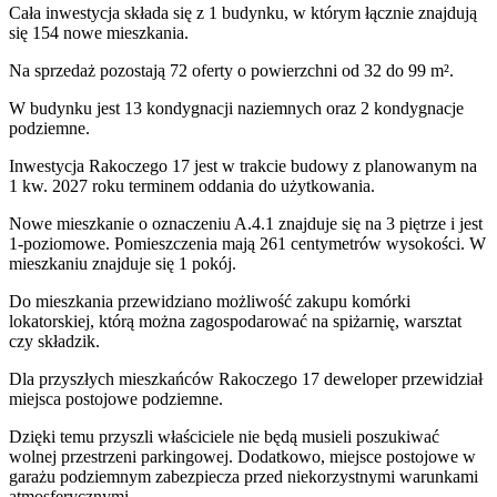
Cała inwestycja składa się z
1
budynku
,
w którym
łącznie znajdują
się 154 nowe mieszkania.
Na sprzedaż pozostają 72 oferty o powierzchni od 32 do 99 m².
W budynku jest 13 kondygnacji naziemnych
oraz 2 kondygnacje
podziemne.
Inwestycja Rakoczego 17 jest w trakcie budowy z planowanym na
1 kw. 2027 roku terminem oddania do użytkowania
.
Nowe mieszkanie
o oznaczeniu
A.4.1
znajduje się na 3 piętrze
i jest
1
-poziomow
e
. Pomieszczenia mają
261
centymetrów wysokości. W
mieszkaniu
znajduje
się
1
pokój
.
Do
mieszkania
przewidziano możliwość zakupu komórki
lokatorskiej
, którą można zagospodarować na spiżarnię, warsztat
czy składzik.
Dla przyszłych mieszkańców
Rakoczego 17
deweloper przewidział
miejsca postojowe podziemne
.
Dzięki temu przyszli właściciele nie będą musieli poszukiwać
wolnej przestrzeni parkingowej.
Dodatkowo, miejsce postojowe w
garażu podziemnym zabezpiecza przed niekorzystnymi warunkami
atmosferycznymi.