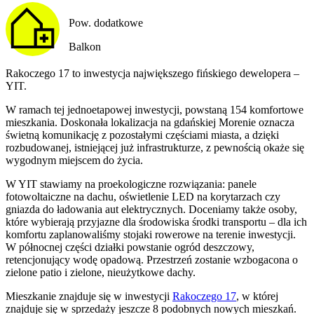
Pow. dodatkowe
Balkon
Rakoczego 17 to inwestycja największego fińskiego dewelopera –
YIT.
W ramach tej jednoetapowej inwestycji, powstaną 154 komfortowe
mieszkania. Doskonała lokalizacja na gdańskiej Morenie oznacza
świetną komunikację z pozostałymi częściami miasta, a dzięki
rozbudowanej, istniejącej już infrastrukturze, z pewnością okaże się
wygodnym miejscem do życia.
W YIT stawiamy na proekologiczne rozwiązania: panele
fotowoltaiczne na dachu, oświetlenie LED na korytarzach czy
gniazda do ładowania aut elektrycznych. Doceniamy także osoby,
które wybierają przyjazne dla środowiska środki transportu – dla ich
komfortu zaplanowaliśmy stojaki rowerowe na terenie inwestycji.
W północnej części działki powstanie ogród deszczowy,
retencjonujący wodę opadową. Przestrzeń zostanie wzbogacona o
zielone patio i zielone, nieużytkowe dachy.
Mieszkanie
znajduje się w inwestycji
Rakoczego 17
, w której
znajduje
się w sprzedaży jeszcze
8
podobnych nowych mieszkań
.