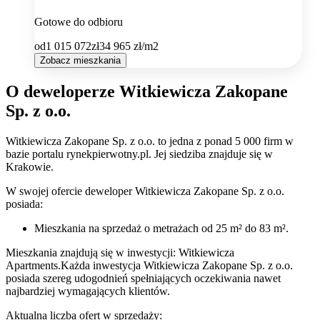
Gotowe do odbioru
od
1 015 072
zł
34 965
zł/m2
Zobacz mieszkania
O deweloperze Witkiewicza Zakopane
Sp. z o.o.
Witkiewicza Zakopane Sp. z o.o.
to jedna z ponad
5 000
firm w
bazie
portalu rynekpierwotny.pl
.
Jej siedziba znajduje się w
Krakowie.
W swojej ofercie
deweloper
Witkiewicza Zakopane Sp. z o.o.
posiada:
Mieszkania na sprzedaż
o metrażach od 25 m² do 83 m²
.
Mieszkania znajdują się w inwestycji: Witkiewicza
Apartments.
Każda inwestycja
Witkiewicza Zakopane Sp. z o.o.
posiada szereg udogodnień spełniających oczekiwania nawet
najbardziej wymagających klientów.
Aktualna liczba ofert w sprzedaży: