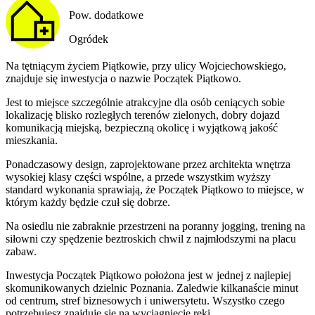
Pow. dodatkowe
Ogródek
Na tętniącym życiem Piątkowie, przy ulicy Wojciechowskiego,
znajduje się inwestycja o nazwie Początek Piątkowo.
Jest to miejsce szczególnie atrakcyjne dla osób ceniących sobie
lokalizację blisko rozległych terenów zielonych, dobry dojazd
komunikacją miejską, bezpieczną okolicę i wyjątkową jakość
mieszkania.
Ponadczasowy design, zaprojektowane przez architekta wnętrza
wysokiej klasy części wspólne, a przede wszystkim wyższy
standard wykonania sprawiają, że Początek Piątkowo to miejsce, w
którym każdy będzie czuł się dobrze.
Na osiedlu nie zabraknie przestrzeni na poranny jogging, trening na
siłowni czy spędzenie beztroskich chwil z najmłodszymi na placu
zabaw.
Inwestycja Początek Piątkowo położona jest w jednej z najlepiej
skomunikowanych dzielnic Poznania. Zaledwie kilkanaście minut
od centrum, stref biznesowych i uniwersytetu. Wszystko czego
potrzebujesz znajduje się na wyciągnięcie ręki.