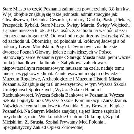
Stare Miasto to część Poznania zajmująca powierzchnię 3,8 km kw.
W jej obrębie znajdują się takie jednostki administracyjne jak:
Chwaliszewo, Dzielnica Cesarska, Garbary, Grobla, Piaski, Piekary,
Przepadek, Rybaki, Stare Miasto, Święty Marcin, Święty Wojciech.
Łącznie mieszka tu ok. 30 tys. osób. Z zachodu na wschód obszar
ten przecina droga nr 92. Od wschodu ograniczony jest rzeką Wartą,
od zachodu ul. Obornicką, od południa ul. królowej Jadwigi a od
północy Lasem Moralskim. Przy ul. Dworcowej znajduje się
dworzec Poznań Główny, jeden z największych w Polsce.
Stanowiący serce Poznania rynek Starego Miasta nadal pełni ważne
funkcje handlowe i kulturalne. Zabytkowa zabudowa z
niepowtarzalnym renesansowym ratuszem na czele, nadaje temu
miejscu wyjątkowy klimat. Zainteresowani mogą tu odwiedzić
Muzeum Rogalowe, Archeologiczne i Muzeum Historii Miasta
Poznania. Znajduje się tu 8 uniwersytetów, w tym Wyższa Szkoła
Umiejętności Społecznych, Wyższa Szkoła Handlu i
Rachunkowości, Wyższa Szkoła Bankowa w Poznaniu, Wyższa
Szkoła Logistyki oraz Wyższa Szkoła Komunikacji i Zarządzania.
Największe centra handlowe to Avenida, Stary Browar i Kupiec
Poznański. Na Starym Mieście znajdują się też liczne szpitale i
przychodnie, m.in. Wielkopolskie Centrum Onkologii, Szpital
Miejski im. Z. Strusia, Szpital Prywatny Med Polonia i
Specjalistyczny Zakład Opieki Zdrowotnej.