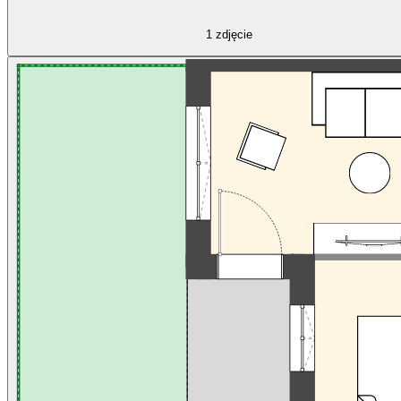
1
zdjęcie