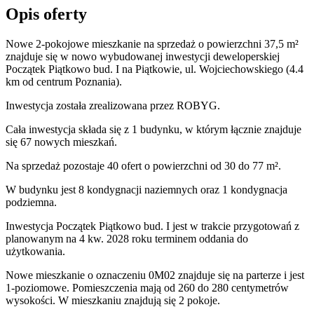
Opis oferty
Nowe 2-pokojowe mieszkanie na sprzedaż o powierzchni 37,5 m²
znajduje się w nowo
wybudowanej
inwestycji deweloperskiej
Początek Piątkowo bud. I
na Piątkowie
,
ul. Wojciechowskiego
(4.4
km od centrum Poznania).
Inwestycja
została zrealizowana
przez
ROBYG.
Cała inwestycja składa się z
1
budynku
,
w którym
łącznie znajduje
się 67 nowych mieszkań.
Na sprzedaż pozostaje 40 ofert o powierzchni od 30 do 77 m².
W budynku jest 8 kondygnacji naziemnych
oraz 1 kondygnacja
podziemna.
Inwestycja Początek Piątkowo bud. I jest w trakcie przygotowań z
planowanym na 4 kw. 2028 roku terminem oddania do
użytkowania
.
Nowe mieszkanie
o oznaczeniu
0M02
znajduje się na parterze
i jest
1
-poziomow
e
. Pomieszczenia mają
od 260 do 280
centymetrów
wysokości. W
mieszkaniu
znajdują
się
2
pokoje
.