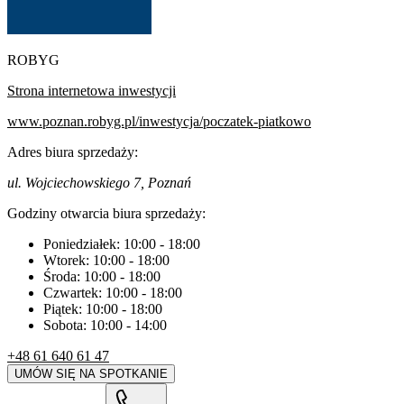
ROBYG
Strona internetowa inwestycji
www.poznan.robyg.pl/inwestycja/poczatek-piatkowo
Adres biura sprzedaży:
ul. Wojciechowskiego 7, Poznań
Godziny otwarcia biura sprzedaży:
Poniedziałek:
10:00
-
18:00
Wtorek:
10:00
-
18:00
Środa:
10:00
-
18:00
Czwartek:
10:00
-
18:00
Piątek:
10:00
-
18:00
Sobota:
10:00
-
14:00
+48 61 640 61 47
UMÓW SIĘ NA SPOTKANIE