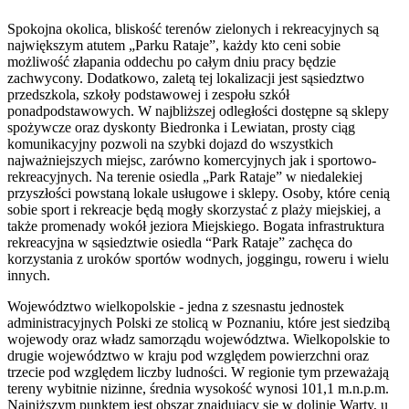
Spokojna okolica, bliskość terenów zielonych i rekreacyjnych są
największym atutem „Parku Rataje”, każdy kto ceni sobie
możliwość złapania oddechu po całym dniu pracy będzie
zachwycony. Dodatkowo, zaletą tej lokalizacji jest sąsiedztwo
przedszkola, szkoły podstawowej i zespołu szkół
ponadpodstawowych. W najbliższej odległości dostępne są sklepy
spożywcze oraz dyskonty Biedronka i Lewiatan, prosty ciąg
komunikacyjny pozwoli na szybki dojazd do wszystkich
najważniejszych miejsc, zarówno komercyjnych jak i sportowo-
rekreacyjnych. Na terenie osiedla „Park Rataje” w niedalekiej
przyszłości powstaną lokale usługowe i sklepy. Osoby, które cenią
sobie sport i rekreacje będą mogły skorzystać z plaży miejskiej, a
także promenady wokół jeziora Miejskiego. Bogata infrastruktura
rekreacyjna w sąsiedztwie osiedla “Park Rataje” zachęca do
korzystania z uroków sportów wodnych, joggingu, roweru i wielu
innych.
Województwo wielkopolskie - jedna z szesnastu jednostek
administracyjnych Polski ze stolicą w Poznaniu, które jest siedzibą
wojewody oraz władz samorządu województwa. Wielkopolskie to
drugie województwo w kraju pod względem powierzchni oraz
trzecie pod względem liczby ludności. W regionie tym przeważają
tereny wybitnie nizinne, średnia wysokość wynosi 101,1 m.n.p.m.
Najniższym punktem jest obszar znajdujący się w dolinie Warty, u