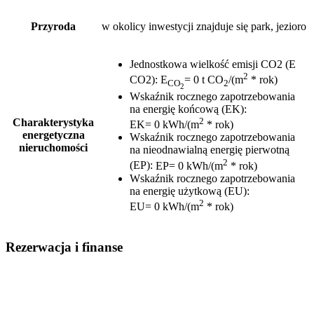
Przyroda
w okolicy inwestycji znajduje się park, jezioro
Jednostkowa wielkość emisji CO2 (E
2
CO2)
:
E
= 0 t CO
/(m
* rok)
CO
2
2
Wskaźnik rocznego zapotrzebowania
na energię końcową (EK)
:
2
Charakterystyka
EK= 0 kWh/(m
* rok)
energetyczna
Wskaźnik rocznego zapotrzebowania
nieruchomości
na nieodnawialną energię pierwotną
2
(EP)
:
EP= 0 kWh/(m
* rok)
Wskaźnik rocznego zapotrzebowania
na energię użytkową (EU)
:
2
EU= 0 kWh/(m
* rok)
Rezerwacja i finanse