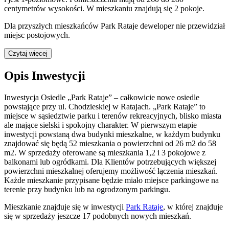
centymetrów wysokości. W
mieszkaniu
znajdują
się
2
pokoje
.
Dla przyszłych mieszkańców
Park Rataje
deweloper nie przewidział
miejsc postojowych.
Czytaj więcej
Opis Inwestycji
Inwestycja Osiedle „Park Rataje” – całkowicie nowe osiedle
powstające przy ul. Chodzieskiej w Ratajach. „Park Rataje” to
miejsce w sąsiedztwie parku i terenów rekreacyjnych, blisko miasta
ale mające sielski i spokojny charakter. W pierwszym etapie
inwestycji powstaną dwa budynki mieszkalne, w każdym budynku
znajdować się będą 52 mieszkania o powierzchni od 26 m2 do 58
m2. W sprzedaży oferowane są mieszkania 1,2 i 3 pokojowe z
balkonami lub ogródkami. Dla Klientów potrzebujących większej
powierzchni mieszkalnej oferujemy możliwość łączenia mieszkań.
Każde mieszkanie przypisane będzie miało miejsce parkingowe na
terenie przy budynku lub na ogrodzonym parkingu.
Mieszkanie
znajduje się w inwestycji
Park Rataje
, w której
znajduje
się w sprzedaży jeszcze
17
podobnych nowych mieszkań
.