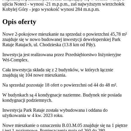
ujścia Noteci - wynosi -21 m.p.p.m., zaś najwyższym wierzchołek
Kobylej Góry - jego wysokość wynosi 284 m.n.p.m.
Opis oferty
Nowe 2-pokojowe mieszkanie na sprzedaż o powierzchni 45,78 m²
znajduje się w nowo
budowanej
inwestycji deweloperskiej
Park
Rataje
Ratajach
,
ul. Chodzieska
(13.8 km od Piły).
Inwestycja
jest realizowana
przez
Przedsiębiorstwo Inżynieryjne
Wri-Complex.
Cała inwestycja składa się z
2
budynków
,
w których
łącznie
znajdują się 104 nowe mieszkania.
Na sprzedaż pozostaje 18 ofert o powierzchni od 44 do 48 m².
W budynkach są 4 kondygnacje naziemne
. Budynek nie posiada
kondygnacji podziemnych.
Inwestycja Park Rataje została wybudowana i oddana do
użytkowania w 4 kw. 2023 roku
.
Nowe mieszkanie
o oznaczeniu
B.03.M.05
znajduje się na 1 piętrze
i jest
1
-poziomow
e
. Pomieszczenia mają
od 260 do 280