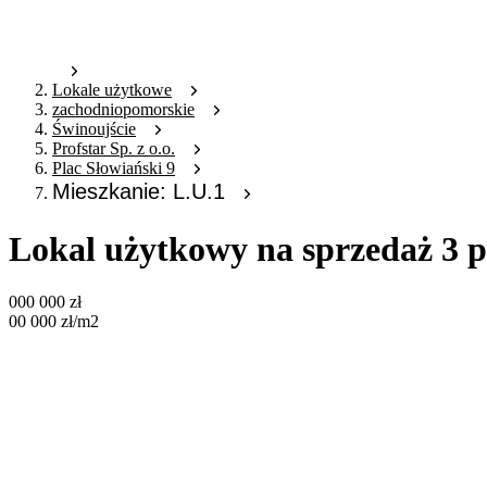
Lokale użytkowe
zachodniopomorskie
Świnoujście
Profstar Sp. z o.o.
Plac Słowiański 9
Mieszkanie: L.U.1
Lokal użytkowy na sprzedaż 3 p
000 000
zł
00 000
zł
/m2