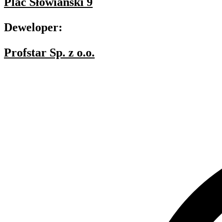
Plac Słowiański 9
Deweloper:
Profstar Sp. z o.o.