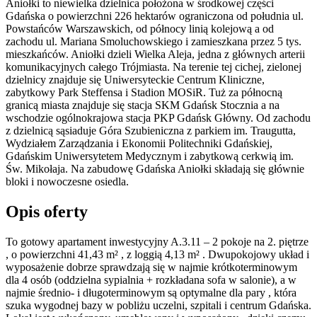
Aniołki to niewielka dzielnica położona w środkowej części
Gdańska o powierzchni 226 hektarów ograniczona od południa ul.
Powstańców Warszawskich, od północy linią kolejową a od
zachodu ul. Mariana Smoluchowskiego i zamieszkana przez 5 tys.
mieszkańców. Aniołki dzieli Wielka Aleja, jedna z głównych arterii
komunikacyjnych całego Trójmiasta. Na terenie tej cichej, zielonej
dzielnicy znajduje się Uniwersyteckie Centrum Kliniczne,
zabytkowy Park Steffensa i Stadion MOSiR. Tuż za północną
granicą miasta znajduje się stacja SKM Gdańsk Stocznia a na
wschodzie ogólnokrajowa stacja PKP Gdańsk Główny. Od zachodu
z dzielnicą sąsiaduje Góra Szubieniczna z parkiem im. Traugutta,
Wydziałem Zarządzania i Ekonomii Politechniki Gdańskiej,
Gdańskim Uniwersytetem Medycznym i zabytkową cerkwią im.
Św. Mikołaja. Na zabudowę Gdańska Aniołki składają się głównie
bloki i nowoczesne osiedla.
Opis oferty
To gotowy apartament inwestycyjny A.3.11 – 2 pokoje na 2. piętrze
, o powierzchni 41,43 m² , z loggią 4,13 m² . Dwupokojowy układ i
wyposażenie dobrze sprawdzają się w najmie krótkoterminowym
dla 4 osób (oddzielna sypialnia + rozkładana sofa w salonie), a w
najmie średnio- i długoterminowym są optymalne dla pary , która
szuka wygodnej bazy w pobliżu uczelni, szpitali i centrum Gdańska.