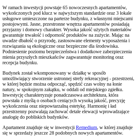
W ramach inwestycji powstaje 65 nowoczesnych apartamentów,
wykończonych pod klucz w najwyższym standardzie oraz 3 lokale
usługowe umieszczone na parterze budynku, z własnymi miejscami
postojowymi. Jasne, przestronne wnętrza apartamentów posiadają
przyjazny i domowy charakter. Wysoka jakość użytych materiałów
gwarantuje trwałość i odporność produktów na zużycie. Mając na
uwadze dbałość o przyrodę, zastosowane elementy wyposażenia i
rozwiązania są ekologiczne oraz bezpieczne dla środowiska.
Podniesienie poziomu bezpieczeństwa i dodatkowe zabezpieczenia
mienia przyszłych mieszkańców zagwarantuje monitoring oraz
recepcja budynku.
Budynek został wkomponowany w działkę w sposób
umożliwiający stworzenie ustronnej strefy rekreacyjnej - przestrzeni,
w której będzie można odpocząć, spędzić czas wolny na łonie
natury, w spokojnym zakątku, w oddali od miejskiego zgiełku.
Inwestycję charakteryzuje ponadczasowa architektura, która
powstała z myślą o osobach ceniących wysoką jakość, precyzję
wykończenia oraz niepowtarzalną estetykę. Harmonię i ład
przestrzenny pozwalają zachować detale elewacji wprowadzające
analogię do pobliskich budynków.
Apartament
znajduje się w inwestycji
Remedium
, w której
znajduje
się w sprzedaży jeszcze
28
podobnych nowych apartamentów
.