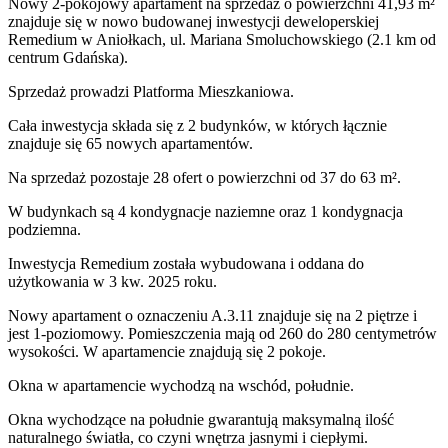
Nowy 2-pokojowy apartament na sprzedaż o powierzchni 41,93 m²
znajduje się w nowo
budowanej
inwestycji deweloperskiej
Remedium
w Aniołkach
,
ul. Mariana Smoluchowskiego
(2.1 km od
centrum Gdańska).
Sprzedaż
prowadzi
Platforma Mieszkaniowa.
Cała inwestycja składa się z
2
budynków
,
w których
łącznie
znajduje się 65 nowych apartamentów.
Na sprzedaż pozostaje 28 ofert o powierzchni od 37 do 63 m².
W budynkach są 4 kondygnacje naziemne
oraz 1 kondygnacja
podziemna.
Inwestycja Remedium została wybudowana i oddana do
użytkowania w 3 kw. 2025 roku
.
Nowy apartament
o oznaczeniu
A.3.11
znajduje się na 2 piętrze
i
jest
1
-poziomow
y
. Pomieszczenia mają
od 260 do 280
centymetrów
wysokości. W
apartamencie
znajdują
się
2
pokoje
.
Okna w apartamencie wychodzą na wschód, południe.
Okna wychodzące na południe gwarantują maksymalną ilość
naturalnego światła, co czyni wnętrza jasnymi i ciepłymi.