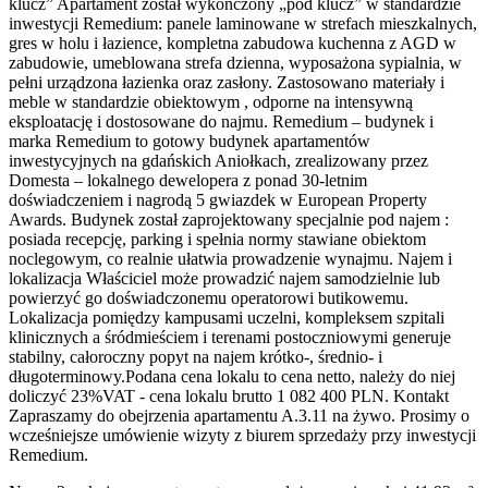
klucz” Apartament został wykończony „pod klucz” w standardzie
inwestycji Remedium: panele laminowane w strefach mieszkalnych,
gres w holu i łazience, kompletna zabudowa kuchenna z AGD w
zabudowie, umeblowana strefa dzienna, wyposażona sypialnia, w
pełni urządzona łazienka oraz zasłony. Zastosowano materiały i
meble w standardzie obiektowym , odporne na intensywną
eksploatację i dostosowane do najmu. Remedium – budynek i
marka Remedium to gotowy budynek apartamentów
inwestycyjnych na gdańskich Aniołkach, zrealizowany przez
Domesta – lokalnego dewelopera z ponad 30-letnim
doświadczeniem i nagrodą 5 gwiazdek w European Property
Awards. Budynek został zaprojektowany specjalnie pod najem :
posiada recepcję, parking i spełnia normy stawiane obiektom
noclegowym, co realnie ułatwia prowadzenie wynajmu. Najem i
lokalizacja Właściciel może prowadzić najem samodzielnie lub
powierzyć go doświadczonemu operatorowi butikowemu.
Lokalizacja pomiędzy kampusami uczelni, kompleksem szpitali
klinicznych a śródmieściem i terenami postoczniowymi generuje
stabilny, całoroczny popyt na najem krótko-, średnio- i
długoterminowy.Podana cena lokalu to cena netto, należy do niej
doliczyć 23%VAT - cena lokalu brutto 1 082 400 PLN. Kontakt
Zapraszamy do obejrzenia apartamentu A.3.11 na żywo. Prosimy o
wcześniejsze umówienie wizyty z biurem sprzedaży przy inwestycji
Remedium.