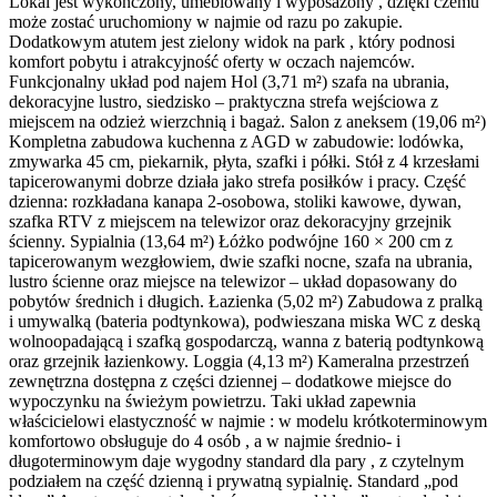
Lokal jest wykończony, umeblowany i wyposażony , dzięki czemu
może zostać uruchomiony w najmie od razu po zakupie.
Dodatkowym atutem jest zielony widok na park , który podnosi
komfort pobytu i atrakcyjność oferty w oczach najemców.
Funkcjonalny układ pod najem Hol (3,71 m²) szafa na ubrania,
dekoracyjne lustro, siedzisko – praktyczna strefa wejściowa z
miejscem na odzież wierzchnią i bagaż. Salon z aneksem (19,06 m²)
Kompletna zabudowa kuchenna z AGD w zabudowie: lodówka,
zmywarka 45 cm, piekarnik, płyta, szafki i półki. Stół z 4 krzesłami
tapicerowanymi dobrze działa jako strefa posiłków i pracy. Część
dzienna: rozkładana kanapa 2-osobowa, stoliki kawowe, dywan,
szafka RTV z miejscem na telewizor oraz dekoracyjny grzejnik
ścienny. Sypialnia (13,64 m²) Łóżko podwójne 160 × 200 cm z
tapicerowanym wezgłowiem, dwie szafki nocne, szafa na ubrania,
lustro ścienne oraz miejsce na telewizor – układ dopasowany do
pobytów średnich i długich. Łazienka (5,02 m²) Zabudowa z pralką
i umywalką (bateria podtynkowa), podwieszana miska WC z deską
wolnoopadającą i szafką gospodarczą, wanna z baterią podtynkową
oraz grzejnik łazienkowy. Loggia (4,13 m²) Kameralna przestrzeń
zewnętrzna dostępna z części dziennej – dodatkowe miejsce do
wypoczynku na świeżym powietrzu. Taki układ zapewnia
właścicielowi elastyczność w najmie : w modelu krótkoterminowym
komfortowo obsługuje do 4 osób , a w najmie średnio- i
długoterminowym daje wygodny standard dla pary , z czytelnym
podziałem na część dzienną i prywatną sypialnię. Standard „pod