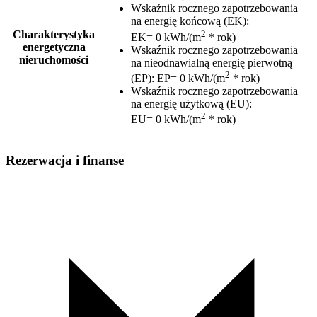
Wskaźnik rocznego zapotrzebowania
na energię końcową (EK)
:
2
Charakterystyka
EK= 0 kWh/(m
* rok)
energetyczna
Wskaźnik rocznego zapotrzebowania
nieruchomości
na nieodnawialną energię pierwotną
2
(EP)
:
EP= 0 kWh/(m
* rok)
Wskaźnik rocznego zapotrzebowania
na energię użytkową (EU)
:
2
EU= 0 kWh/(m
* rok)
Rezerwacja i finanse