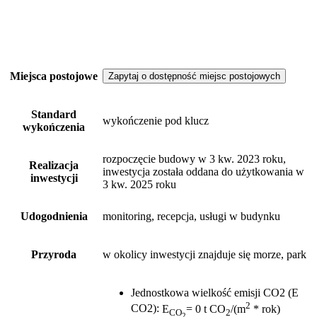
Miejsca postojowe
Zapytaj o dostępność miejsc postojowych
Standard
wykończenie pod klucz
wykończenia
rozpoczęcie budowy w 3 kw. 2023 roku,
Realizacja
inwestycja została oddana do użytkowania w
inwestycji
3 kw. 2025 roku
Udogodnienia
monitoring, recepcja, usługi w budynku
Przyroda
w okolicy inwestycji znajduje się morze, park
Jednostkowa wielkość emisji CO2 (E
2
CO2)
:
E
= 0 t CO
/(m
* rok)
CO
2
2