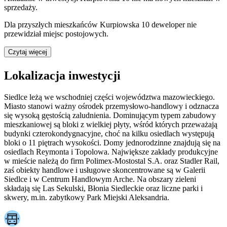
sprzedaży.
Dla przyszłych mieszkańców
Kurpiowska 10
deweloper nie
przewidział miejsc postojowych.
Czytaj więcej
Lokalizacja inwestycji
Siedlce leżą we wschodniej części województwa mazowieckiego.
Miasto stanowi ważny ośrodek przemysłowo-handlowy i odznacza
się wysoką gęstością zaludnienia. Dominującym typem zabudowy
mieszkaniowej są bloki z wielkiej płyty, wśród których przeważają
budynki czterokondygnacyjne, choć na kilku osiedlach występują
bloki o 11 piętrach wysokości. Domy jednorodzinne znajdują się na
osiedlach Reymonta i Topolowa. Największe zakłady produkcyjne
w mieście należą do firm Polimex-Mostostal S.A. oraz Stadler Rail,
zaś obiekty handlowe i usługowe skoncentrowane są w Galerii
Siedlce i w Centrum Handlowym Arche. Na obszary zieleni
składają się Las Sekulski, Błonia Siedleckie oraz liczne parki i
skwery, m.in. zabytkowy Park Miejski Aleksandria.