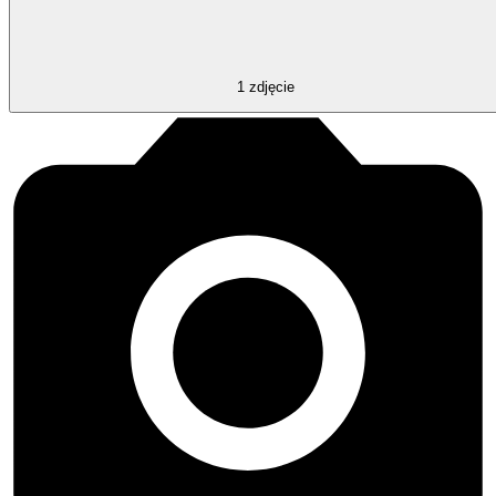
1
zdjęcie