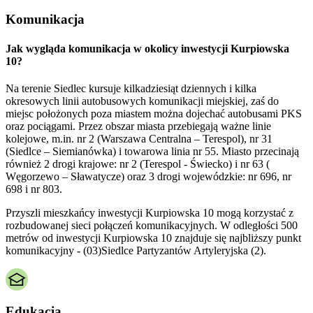
Komunikacja
Jak wygląda komunikacja w okolicy inwestycji Kurpiowska
10?
Na terenie Siedlec kursuje kilkadziesiąt dziennych i kilka
okresowych linii autobusowych komunikacji miejskiej, zaś do
miejsc położonych poza miastem można dojechać autobusami PKS
oraz pociągami. Przez obszar miasta przebiegają ważne linie
kolejowe, m.in. nr 2 (Warszawa Centralna – Terespol), nr 31
(Siedlce – Siemianówka) i towarowa linia nr 55. Miasto przecinają
również 2 drogi krajowe: nr 2 (Terespol - Świecko) i nr 63 (
Węgorzewo – Sławatycze) oraz 3 drogi wojewódzkie: nr 696, nr
698 i nr 803.
Przyszli mieszkańcy inwestycji Kurpiowska 10 mogą korzystać z
rozbudowanej sieci połączeń komunikacyjnych. W odległości 500
metrów od inwestycji Kurpiowska 10 znajduje się najbliższy punkt
komunikacyjny - (03)Siedlce Partyzantów Artyleryjska (2).
Edukacja