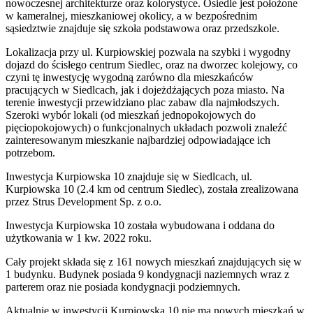
nowoczesnej architekturze oraz kolorystyce. Osiedle jest położone
w kameralnej, mieszkaniowej okolicy, a w bezpośrednim
sąsiedztwie znajduje się szkoła podstawowa oraz przedszkole.
Lokalizacja przy ul. Kurpiowskiej pozwala na szybki i wygodny
dojazd do ścisłego centrum Siedlec, oraz na dworzec kolejowy, co
czyni tę inwestycję wygodną zarówno dla mieszkańców
pracujących w Siedlcach, jak i dojeżdżających poza miasto. Na
terenie inwestycji przewidziano plac zabaw dla najmłodszych.
Szeroki wybór lokali (od mieszkań jednopokojowych do
pięciopokojowych) o funkcjonalnych układach pozwoli znaleźć
zainteresowanym mieszkanie najbardziej odpowiadające ich
potrzebom.
Inwestycja Kurpiowska 10 znajduje się w Siedlcach, ul.
Kurpiowska 10 (2.4 km od centrum Siedlec), została zrealizowana
przez Strus Development Sp. z o.o.
Inwestycja Kurpiowska 10 została wybudowana i oddana do
użytkowania w 1 kw. 2022 roku.
Cały projekt składa się z 161 nowych mieszkań znajdujących się w
1 budynku. Budynek posiada 9 kondygnacji naziemnych wraz z
parterem oraz nie posiada kondygnacji podziemnych.
Aktualnie w inwestycji
Kurpiowska 10
nie ma nowych mieszkań w