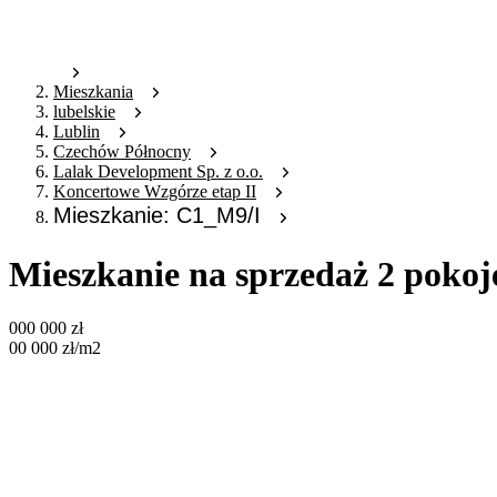
Mieszkania
lubelskie
Lublin
Czechów Północny
Lalak Development Sp. z o.o.
Koncertowe Wzgórze etap II
Mieszkanie: C1_M9/I
Mieszkanie na sprzedaż 2 poko
000 000
zł
00 000
zł
/m2