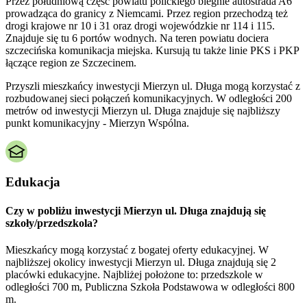
Przez południową część powiatu polickiego biegnie autostrada A6
prowadząca do granicy z Niemcami. Przez region przechodzą też
drogi krajowe nr 10 i 31 oraz drogi wojewódzkie nr 114 i 115.
Znajduje się tu 6 portów wodnych. Na teren powiatu dociera
szczecińska komunikacja miejska. Kursują tu także linie PKS i PKP
łączące region ze Szczecinem.
Przyszli mieszkańcy inwestycji Mierzyn ul. Długa mogą korzystać z
rozbudowanej sieci połączeń komunikacyjnych. W odległości 200
metrów od inwestycji Mierzyn ul. Długa znajduje się najbliższy
punkt komunikacyjny - Mierzyn Wspólna.
Edukacja
Czy w pobliżu inwestycji Mierzyn ul. Długa znajdują się
szkoły/przedszkola?
Mieszkańcy mogą korzystać z bogatej oferty edukacyjnej. W
najbliższej okolicy inwestycji Mierzyn ul. Długa znajdują się 2
placówki edukacyjne. Najbliżej położone to: przedszkole w
odległości 700 m, Publiczna Szkoła Podstawowa w odległości 800
m.