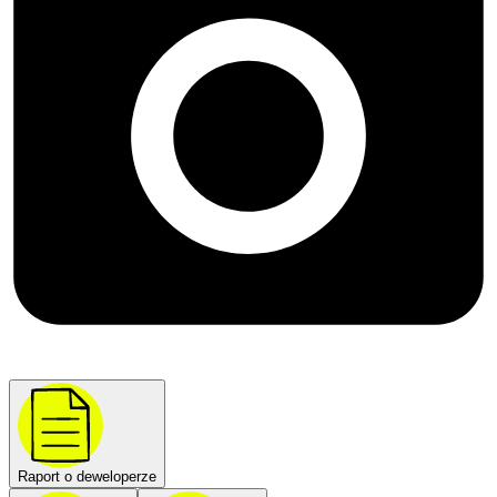
Raport o deweloperze