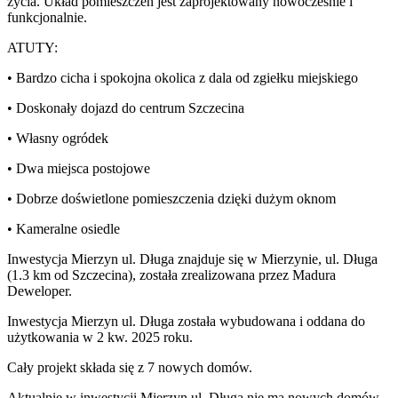
życia. Układ pomieszczeń jest zaprojektowany nowocześnie i
funkcjonalnie.
ATUTY:
• Bardzo cicha i spokojna okolica z dala od zgiełku miejskiego
• Doskonały dojazd do centrum Szczecina
• Własny ogródek
• Dwa miejsca postojowe
• Dobrze doświetlone pomieszczenia dzięki dużym oknom
• Kameralne osiedle
Inwestycja Mierzyn ul. Długa znajduje się w Mierzynie, ul. Długa
(1.3 km od Szczecina), została zrealizowana przez Madura
Deweloper.
Inwestycja Mierzyn ul. Długa została wybudowana i oddana do
użytkowania w 2 kw. 2025 roku.
Cały projekt składa się z
7 nowych domów
.
Aktualnie w inwestycji
Mierzyn ul. Długa
nie ma nowych domów