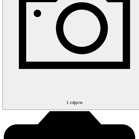
1
zdjęcie