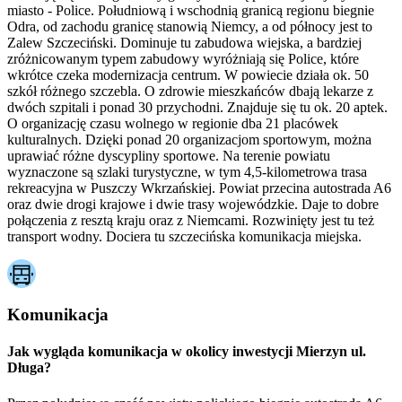
miasto - Police. Południową i wschodnią granicą regionu biegnie
Odra, od zachodu granicę stanowią Niemcy, a od północy jest to
Zalew Szczeciński. Dominuje tu zabudowa wiejska, a bardziej
zróżnicowanym typem zabudowy wyróżniają się Police, które
wkrótce czeka modernizacja centrum. W powiecie działa ok. 50
szkół różnego szczebla. O zdrowie mieszkańców dbają lekarze z
dwóch szpitali i ponad 30 przychodni. Znajduje się tu ok. 20 aptek.
O organizację czasu wolnego w regionie dba 21 placówek
kulturalnych. Dzięki ponad 20 organizacjom sportowym, można
uprawiać różne dyscypliny sportowe. Na terenie powiatu
wyznaczone są szlaki turystyczne, w tym 4,5-kilometrowa trasa
rekreacyjna w Puszczy Wkrzańskiej. Powiat przecina autostrada A6
oraz dwie drogi krajowe i dwie trasy wojewódzkie. Daje to dobre
połączenia z resztą kraju oraz z Niemcami. Rozwinięty jest tu też
transport wodny. Dociera tu szczecińska komunikacja miejska.
Komunikacja
Jak wygląda komunikacja w okolicy inwestycji Mierzyn ul.
Długa?