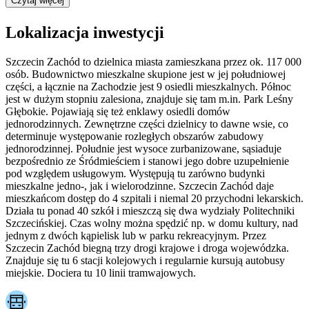
Czytaj więcej
Lokalizacja inwestycji
Szczecin Zachód to dzielnica miasta zamieszkana przez ok. 117 000
osób. Budownictwo mieszkalne skupione jest w jej południowej
części, a łącznie na Zachodzie jest 9 osiedli mieszkalnych. Północ
jest w dużym stopniu zalesiona, znajduje się tam m.in. Park Leśny
Głębokie. Pojawiają się też enklawy osiedli domów
jednorodzinnych. Zewnętrzne części dzielnicy to dawne wsie, co
determinuje występowanie rozległych obszarów zabudowy
jednorodzinnej. Południe jest wysoce zurbanizowane, sąsiaduje
bezpośrednio ze Śródmieściem i stanowi jego dobre uzupełnienie
pod względem usługowym. Występują tu zarówno budynki
mieszkalne jedno-, jak i wielorodzinne. Szczecin Zachód daje
mieszkańcom dostęp do 4 szpitali i niemal 20 przychodni lekarskich.
Działa tu ponad 40 szkół i mieszczą się dwa wydziały Politechniki
Szczecińskiej. Czas wolny można spędzić np. w domu kultury, nad
jednym z dwóch kąpielisk lub w parku rekreacyjnym. Przez
Szczecin Zachód biegną trzy drogi krajowe i droga wojewódzka.
Znajduje się tu 6 stacji kolejowych i regularnie kursują autobusy
miejskie. Dociera tu 10 linii tramwajowych.