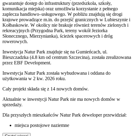
gwarantuje dostęp do infrastruktury (przedszkola, szkoły,
komunikacja miejska) oraz umożliwia korzystanie z pełnego
zaplecza handlowo–usługowego. W pobliżu znajdują się drogi
krajowe prowadzące m.in. do przejść granicznych w Lubieszynie i
Kołbaskowie. W okolicy nie brakuje również terenów zielonych i
rekreacyjnych (Przygodna Park, tereny wokół Jeziorka
Słonecznego, Mierzynianka), ścieżek spacerowych i dróg
rowerowych.
Inwestycja Natur Park znajduje się na Gumieńcach, ul.
Bieszczadzka (4.8 km od centrum Szczecina), została zrealizowana
przez EBF Development.
Inwestycja Natur Park została wybudowana i oddana do
użytkowania w 2 kw. 2026 roku.
Cały projekt składa się z
14 nowych domów
.
Aktualnie w inwestycji
Natur Park
nie ma nowych domów w
sprzedaży.
Dla przyszłych mieszkańców Natur Park deweloper przewidział:
miejsca postojowe naziemne