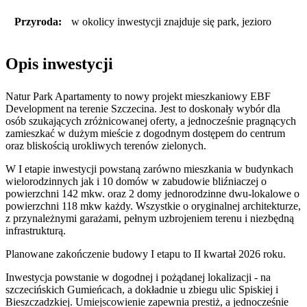
Przyroda:
w okolicy inwestycji znajduje się park, jezioro
Opis inwestycji
Natur Park Apartamenty to nowy projekt mieszkaniowy EBF
Development na terenie Szczecina. Jest to doskonały wybór dla
osób szukających zróżnicowanej oferty, a jednocześnie pragnących
zamieszkać w dużym mieście z dogodnym dostępem do centrum
oraz bliskością urokliwych terenów zielonych.
W I etapie inwestycji powstaną zarówno mieszkania w budynkach
wielorodzinnych jak i 10 domów w zabudowie bliźniaczej o
powierzchni 142 mkw. oraz 2 domy jednorodzinne dwu-lokalowe o
powierzchni 118 mkw każdy. Wszystkie o oryginalnej architekturze,
z przynależnymi garażami, pełnym uzbrojeniem terenu i niezbędną
infrastrukturą.
Planowane zakończenie budowy I etapu to II kwartał 2026 roku.
Inwestycja powstanie w dogodnej i pożądanej lokalizacji - na
szczecińskich Gumieńcach, a dokładnie u zbiegu ulic Spiskiej i
Bieszczadzkiej. Umiejscowienie zapewnia prestiż, a jednocześnie