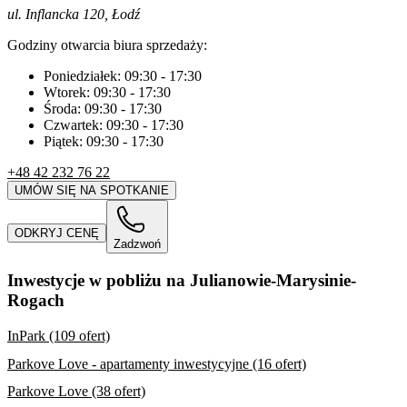
ul. Inflancka 120, Łodź
Godziny otwarcia biura sprzedaży:
Poniedziałek:
09:30
-
17:30
Wtorek:
09:30
-
17:30
Środa:
09:30
-
17:30
Czwartek:
09:30
-
17:30
Piątek:
09:30
-
17:30
+48 42 232 76 22
UMÓW SIĘ NA SPOTKANIE
ODKRYJ CENĘ
Zadzwoń
Inwestycje w pobliżu na Julianowie-Marysinie-
Rogach
InPark (109 ofert)
Parkove Love - apartamenty inwestycyjne (16 ofert)
Parkove Love (38 ofert)