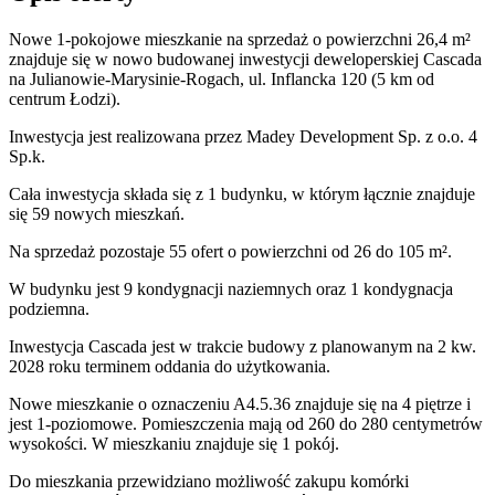
Nowe 1-pokojowe mieszkanie na sprzedaż o powierzchni 26,4 m²
znajduje się w nowo
budowanej
inwestycji deweloperskiej
Cascada
na Julianowie-Marysinie-Rogach
,
ul. Inflancka
120
(5 km od
centrum Łodzi).
Inwestycja
jest realizowana
przez
Madey Development Sp. z o.o. 4
Sp.k.
Cała inwestycja składa się z
1
budynku
,
w którym
łącznie znajduje
się 59 nowych mieszkań.
Na sprzedaż pozostaje 55 ofert o powierzchni od 26 do 105 m².
W budynku jest 9 kondygnacji naziemnych
oraz 1 kondygnacja
podziemna.
Inwestycja Cascada jest w trakcie budowy z planowanym na 2 kw.
2028 roku terminem oddania do użytkowania
.
Nowe mieszkanie
o oznaczeniu
A4.5.36
znajduje się na 4 piętrze
i
jest
1
-poziomow
e
. Pomieszczenia mają
od 260 do 280
centymetrów
wysokości. W
mieszkaniu
znajduje
się
1
pokój
.
Do
mieszkania
przewidziano możliwość zakupu komórki