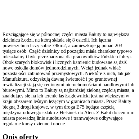
Rozciągające się w północnej części miasta Bałuty to największa
dzielnica Łodzi, na którą składa się 8 osiedli. Ich łączna
powierzchnia liczy sobie 79km2, a zamieszkuje ją ponad 203
tysiące osób. Część dzielnicy od początku miała charakter typowo
mieszkalny i była przeznaczona dla pracowników łódzkich fabryk.
Obok szarych blokowisk i licznych kamienic budowane są dziś
nowe osiedla domów jednorodzinnych. Wciąż jednak widać
pozostałości zabudowań przemysłowych. Niektóre z nich, tak jak
Manufaktura, odzyskują dawną świetność i po gruntownej
rewitalizacji stają się cenionymi nieruchomościami handlowymi lub
biurowymi. Mimo to Bałuty są najbardziej zieloną częścią miasta, a
znajdujący się na ich terenie las Łagiewnicki jest największym w
kraju obszarem leśnym leżącym w granicach miasta. Przez Bałuty
biegną 3 drogi krajowe, w tym droga E75 będąca częścią
międzynarodowego szlaku z Helsinek do Aten. Z Bałut do centrum
miasta prowadzą linie autobusowe i tramwajowe odbywające
regularne kursy dzienne i nocne.
Opis oferty