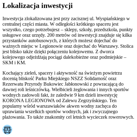
Lokalizacja inwestycji
Inwestycja zlokalizowana jest przy zacisznej ul. Wyspiańskiego w
centralnej części miasta. W odległości krótkiego spaceru jest
wszystko, czego potrzebujesz – sklepy, szkoły, przedszkola, punkty
usługowe oraz urzędy. 200 metrów od inwestycji znajduje się kilka
przystanków autobusowych, z których możesz dojechać do
ważnych miejsc w Legionowie oraz dojechać do Warszawy. Stolica
jest blisko także dzięki połączeniu kolejowemu. Z dworca
kolejowego odjeżdżają pociągi dalekobieżne oraz podmiejskie –
SKM i KM.
Kochający zieleń, spacery i aktywność na świeżym powietrzu
docenią bliskość Parku Miejskiego NSZZ Solidarność oraz
Rezerwatu Przyrody Bukowiec Jabłonowski z powracającą do
dawnej roli leśniczówką. Wielbicieli żeglowania i innych sportów
wodnych zadowoli fakt, że zaledwie 9 km dzieli inwestycję
KORONA LEGIONOWA od Zalewu Zegrzyńskiego. Ten
popularny wśród warszawiaków akwen wodny zachęca do
uprawiania wszelkich sportów wodnych, jak i zwyczajnego
plażowania. To także znakomity cel letnich wycieczek rowerowych.