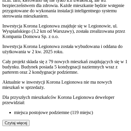
m.in. farb, kierowano się nie tylko ich trwałością, ale też
bezpieczeństwem dla zdrowia. Każde mieszkanie będzie wstępnie
przygotowane do wykonania instalacji inteligentnego systemu
sterowania mieszkaniem.
Inwestycja Korona Legionowa znajduje się w Legionowie, ul.
Wyspiańskiego (3.2 km od Warszawy), została zrealizowana przez
Kompania Domowa Sp. z o.o.
Inwestycja Korona Legionowa została wybudowana i oddana do
użytkowania w 2 kw. 2025 roku.
Cały projekt składa się z 79 nowych mieszkań znajdujących się w 1
budynku. Budynek posiada 5 kondygnacji naziemnych wraz z
parterem oraz 2 kondygnacje podziemne.
Aktualnie w inwestycji
Korona Legionowa
nie ma nowych
mieszkań w sprzedaży.
Dla przyszłych mieszkańców Korona Legionowa deweloper
przewidział:
miejsca postojowe podziemne (119 miejsc)
Czytaj więcej