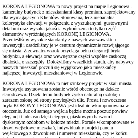
KORONA LEGIONOWA to nowy projekt na mapie Legionowa -
kameralny budynek z mieszkaniami klasy premium, zaprojektowany
dla wymagających Klientów. Stonowana, lecz niebanalna
kolorystyka elewacji w połączeniu z wyszukanymi, gustownymi
detalami oraz wysoką jakością wykończenia to tylko część
elementów wyróżniających KORONĘ LEGIONOWA.
Przenieśliśmy wysokie standardy z naszych warszawskich
inwestycji i osadziliśmy je w centrum dynamicznie rozwijającego
się miasta. Z zewnątrz wzrok przyciąga pełna elegancji bryła
budynku, a elewacja oraz wewnętrzne części wspólne zaskoczą
dbałością o szczegóły. Dołożyliśmy wszelkich starań, aby nabywcy
naszych mieszkań poczuli się wyjątkowo jako mieszkańcy
najlepszej inwestycji mieszkaniowej w Legionowie.
KORONA LEGIONOWA to nietuzinkowy projekt w skali miasta.
Inwestycja usytuowana zostanie wśród obecnego na działce
starodrzewu. Dzięki temu budynek zyska naturalną ozdobę i
zarazem osłonę od strony przyległych ulic. Prosta i nowoczesna
bryła KORONY LEGIONOWA jest idealnie wkomponowana w
otoczenie. Już od samego wejścia będzie można poczuć powiew
elegancji i luksusu dzięki ciepłym, piaskowym barwom i
dyskretnym ozdobom w kolorze miedzi. Portale wkomponowane w
drzwi wejściowe mieszkań, indywidualny projekt panelu
wejściowego z dzwonkiem i numerem mieszkania, czy w końcu