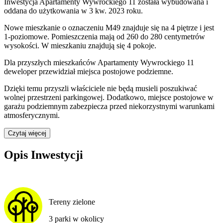
Inwestycja Apartamenty Wywrockiego 11 została wybudowana i
oddana do użytkowania w 3 kw. 2023 roku
.
Nowe mieszkanie
o oznaczeniu
M49
znajduje się na 4 piętrze
i jest
1
-poziomow
e
. Pomieszczenia mają
od 260 do 280
centymetrów
wysokości. W
mieszkaniu
znajdują
się
4
pokoje
.
Dla przyszłych mieszkańców
Apartamenty Wywrockiego 11
deweloper przewidział
miejsca postojowe podziemne
.
Dzięki temu przyszli właściciele nie będą musieli poszukiwać
wolnej przestrzeni parkingowej.
Dodatkowo, miejsce postojowe w
garażu podziemnym zabezpiecza przed niekorzystnymi warunkami
atmosferycznymi.
Czytaj więcej
Opis Inwestycji
Tereny zielone
3 parki w okolicy