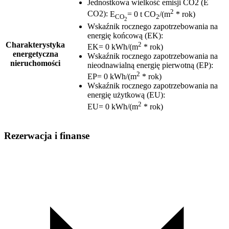
Jednostkowa wielkość emisji CO2 (E
2
CO2)
:
E
= 0 t CO
/(m
* rok)
CO
2
2
Wskaźnik rocznego zapotrzebowania na
energię końcową (EK)
:
2
Charakterystyka
EK= 0 kWh/(m
* rok)
energetyczna
Wskaźnik rocznego zapotrzebowania na
nieruchomości
nieodnawialną energię pierwotną (EP)
:
2
EP= 0 kWh/(m
* rok)
Wskaźnik rocznego zapotrzebowania na
energię użytkową (EU)
:
2
EU= 0 kWh/(m
* rok)
Rezerwacja i finanse