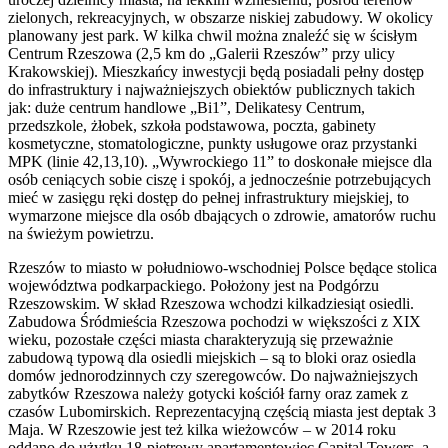
zielonych, rekreacyjnych, w obszarze niskiej zabudowy. W okolicy
planowany jest park. W kilka chwil można znaleźć się w ścisłym
Centrum Rzeszowa (2,5 km do „Galerii Rzeszów” przy ulicy
Krakowskiej). Mieszkańcy inwestycji będą posiadali pełny dostęp
do infrastruktury i najważniejszych obiektów publicznych takich
jak: duże centrum handlowe „Bi1”, Delikatesy Centrum,
przedszkole, żłobek, szkoła podstawowa, poczta, gabinety
kosmetyczne, stomatologiczne, punkty usługowe oraz przystanki
MPK (linie 42,13,10). „Wywrockiego 11” to doskonałe miejsce dla
osób ceniących sobie ciszę i spokój, a jednocześnie potrzebujących
mieć w zasięgu ręki dostęp do pełnej infrastruktury miejskiej, to
wymarzone miejsce dla osób dbających o zdrowie, amatorów ruchu
na świeżym powietrzu.
Rzeszów to miasto w południowo-wschodniej Polsce będące stolica
województwa podkarpackiego. Położony jest na Podgórzu
Rzeszowskim. W skład Rzeszowa wchodzi kilkadziesiąt osiedli.
Zabudowa Śródmieścia Rzeszowa pochodzi w większości z XIX
wieku, pozostałe części miasta charakteryzują się przeważnie
zabudową typową dla osiedli miejskich – są to bloki oraz osiedla
domów jednorodzinnych czy szeregowców. Do najważniejszych
zabytków Rzeszowa należy gotycki kościół farny oraz zamek z
czasów Lubomirskich. Reprezentacyjną częścią miasta jest deptak 3
Maja. W Rzeszowie jest też kilka wieżowców – w 2014 roku
oddano do użytku 18-piętrowy apartamentowiec Capital Towers, a