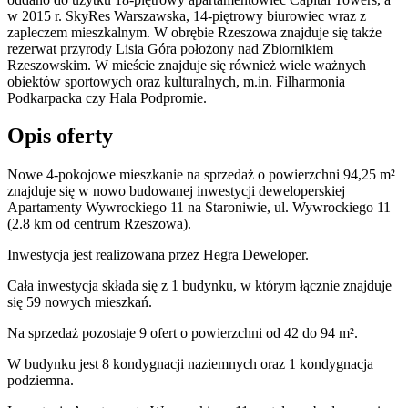
w 2015 r. SkyRes Warszawska, 14-piętrowy biurowiec wraz z
zapleczem mieszkalnym. W obrębie Rzeszowa znajduje się także
rezerwat przyrody Lisia Góra położony nad Zbiornikiem
Rzeszowskim. W mieście znajduje się również wiele ważnych
obiektów sportowych oraz kulturalnych, m.in. Filharmonia
Podkarpacka czy Hala Podpromie.
Opis oferty
Nowe 4-pokojowe mieszkanie na sprzedaż o powierzchni 94,25 m²
znajduje się w nowo
budowanej
inwestycji deweloperskiej
Apartamenty Wywrockiego 11
na Staroniwie
,
ul. Wywrockiego
11
(2.8 km od centrum Rzeszowa).
Inwestycja
jest realizowana
przez
Hegra Deweloper.
Cała inwestycja składa się z
1
budynku
,
w którym
łącznie znajduje
się 59 nowych mieszkań.
Na sprzedaż pozostaje 9 ofert o powierzchni od 42 do 94 m².
W budynku jest 8 kondygnacji naziemnych
oraz 1 kondygnacja
podziemna.