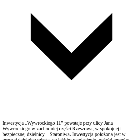
Inwestycja „Wywrockiego 11” powstaje przy ulicy Jana
Wywrockiego w zachodniej części Rzeszowa, w spokojnej i
bezpiecznej dzielnicy – Staroniwa. Inwestycja położona jest w
uroczej dzielnicy miasta, na lekkim wzniesieniu, pośród terenów