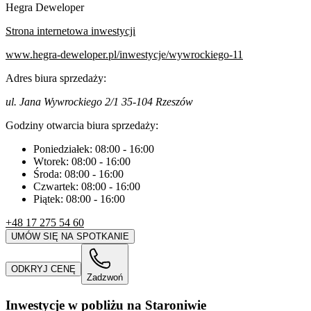
Hegra Deweloper
Strona internetowa inwestycji
www.hegra-deweloper.pl/inwestycje/wywrockiego-11
Adres biura sprzedaży:
ul. Jana Wywrockiego 2/1 35-104 Rzeszów
Godziny otwarcia biura sprzedaży:
Poniedziałek:
08:00
-
16:00
Wtorek:
08:00
-
16:00
Środa:
08:00
-
16:00
Czwartek:
08:00
-
16:00
Piątek:
08:00
-
16:00
+48 17 275 54 60
UMÓW SIĘ NA SPOTKANIE
ODKRYJ CENĘ
Zadzwoń
Inwestycje w pobliżu na Staroniwie