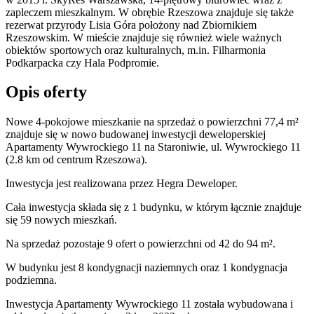
zapleczem mieszkalnym. W obrębie Rzeszowa znajduje się także
rezerwat przyrody Lisia Góra położony nad Zbiornikiem
Rzeszowskim. W mieście znajduje się również wiele ważnych
obiektów sportowych oraz kulturalnych, m.in. Filharmonia
Podkarpacka czy Hala Podpromie.
Opis oferty
Nowe 4-pokojowe mieszkanie na sprzedaż o powierzchni 77,4 m²
znajduje się w nowo
budowanej
inwestycji deweloperskiej
Apartamenty Wywrockiego 11
na Staroniwie
,
ul. Wywrockiego
11
(2.8 km od centrum Rzeszowa).
Inwestycja
jest realizowana
przez
Hegra Deweloper.
Cała inwestycja składa się z
1
budynku
,
w którym
łącznie znajduje
się 59 nowych mieszkań.
Na sprzedaż pozostaje 9 ofert o powierzchni od 42 do 94 m².
W budynku jest 8 kondygnacji naziemnych
oraz 1 kondygnacja
podziemna.
Inwestycja Apartamenty Wywrockiego 11 została wybudowana i