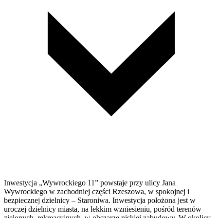
Inwestycja „Wywrockiego 11” powstaje przy ulicy Jana
Wywrockiego w zachodniej części Rzeszowa, w spokojnej i
bezpiecznej dzielnicy – Staroniwa. Inwestycja położona jest w
uroczej dzielnicy miasta, na lekkim wzniesieniu, pośród terenów
zielonych, rekreacyjnych, w obszarze niskiej zabudowy. W okolicy