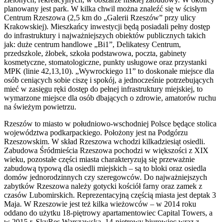
planowany jest park. W kilka chwil można znaleźć się w ścisłym
Centrum Rzeszowa (2,5 km do „Galerii Rzeszów” przy ulicy
Krakowskiej). Mieszkańcy inwestycji będą posiadali pełny dostęp
do infrastruktury i najważniejszych obiektów publicznych takich
jak: duże centrum handlowe „Bi1”, Delikatesy Centrum,
przedszkole, żłobek, szkoła podstawowa, poczta, gabinety
kosmetyczne, stomatologiczne, punkty usługowe oraz przystanki
MPK (linie 42,13,10). „Wywrockiego 11” to doskonałe miejsce dla
osób ceniących sobie ciszę i spokój, a jednocześnie potrzebujących
mieć w zasięgu ręki dostęp do pełnej infrastruktury miejskiej, to
wymarzone miejsce dla osób dbających o zdrowie, amatorów ruchu
na świeżym powietrzu.
Rzeszów to miasto w południowo-wschodniej Polsce będące stolica
województwa podkarpackiego. Położony jest na Podgórzu
Rzeszowskim. W skład Rzeszowa wchodzi kilkadziesiąt osiedli.
Zabudowa Śródmieścia Rzeszowa pochodzi w większości z XIX
wieku, pozostałe części miasta charakteryzują się przeważnie
zabudową typową dla osiedli miejskich – są to bloki oraz osiedla
domów jednorodzinnych czy szeregowców. Do najważniejszych
zabytków Rzeszowa należy gotycki kościół farny oraz zamek z
czasów Lubomirskich. Reprezentacyjną częścią miasta jest deptak 3
Maja. W Rzeszowie jest też kilka wieżowców – w 2014 roku
oddano do użytku 18-piętrowy apartamentowiec Capital Towers, a
w 2015 r. SkyRes Warszawska, 14-piętrowy biurowiec wraz z