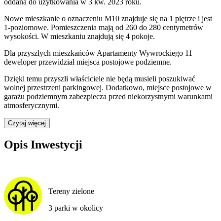
oddana do użytkowania w 3 kw. 2023 roku
.
Nowe mieszkanie
o oznaczeniu
M10
znajduje się na 1 piętrze
i jest
1
-poziomow
e
. Pomieszczenia mają
od 260 do 280
centymetrów
wysokości. W
mieszkaniu
znajdują
się
4
pokoje
.
Dla przyszłych mieszkańców
Apartamenty Wywrockiego 11
deweloper przewidział
miejsca postojowe podziemne
.
Dzięki temu przyszli właściciele nie będą musieli poszukiwać
wolnej przestrzeni parkingowej.
Dodatkowo, miejsce postojowe w
garażu podziemnym zabezpiecza przed niekorzystnymi warunkami
atmosferycznymi.
Czytaj więcej
Opis Inwestycji
Tereny zielone
3 parki w okolicy