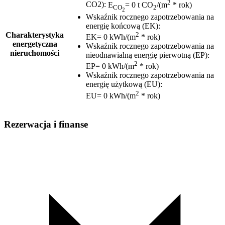
2
CO2)
:
E
= 0 t CO
/(m
* rok)
CO
2
2
Wskaźnik rocznego zapotrzebowania na
energię końcową (EK)
:
2
Charakterystyka
EK= 0 kWh/(m
* rok)
energetyczna
Wskaźnik rocznego zapotrzebowania na
nieruchomości
nieodnawialną energię pierwotną (EP)
:
2
EP= 0 kWh/(m
* rok)
Wskaźnik rocznego zapotrzebowania na
energię użytkową (EU)
:
2
EU= 0 kWh/(m
* rok)
Rezerwacja i finanse